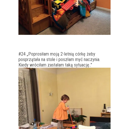
#24 „Poprosiłam moją 2-letnią córkę żeby
posprzątała na stole i poszłam myć naczynia.
Kiedy wróciłam zastałam taką sytuację..”