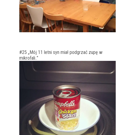
#25 „Mój 11 letni syn miał podgrzać zupę w
mikrofali..”