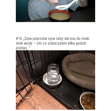
#10 „Żona poprosiła syna żeby dał psu do miski
słoik wody – oto co zobaczyłem kilka godzin
później…”