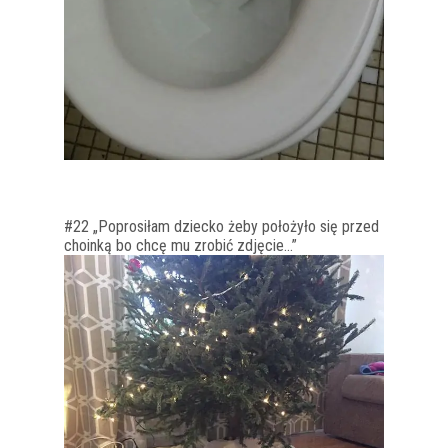
#22 „Poprosiłam dziecko żeby położyło się przed
choinką bo chcę mu zrobić zdjęcie…”