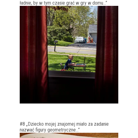
ładnie, by w tym czasie grać w gry w domu…”
#8 „Dziecko mojej znajomej miało za zadanie
nazwać figury geometryczne…”