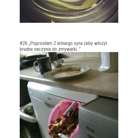
#26 „Poprosiłam 2 letniego syna żeby włożył
brudne naczynia do zmywarki…”