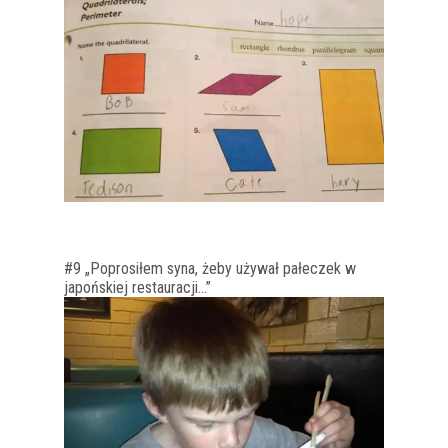
#9 „Poprosiłem syna, żeby używał pałeczek w
japońskiej restauracji…”