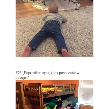
#23 „Poprosiłam syna, żeby posprzątał w
pokoju…”