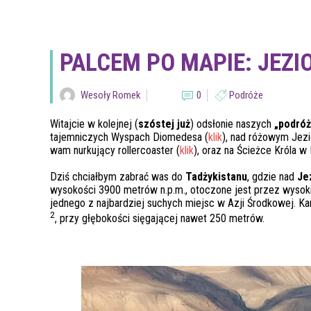
PALCEM PO MAPIE: JEZI
Wesoły Romek
0
Podróże
Witajcie w kolejnej (
szóstej już
) odsłonie naszych
„podróż
tajemniczych Wyspach Diomedesa (
klik
), nad różowym Jezio
wam nurkujący rollercoaster (
klik
), oraz na Ścieżce Króla w 
Dziś chciałbym zabrać was do
Tadżykistanu
, gdzie nad
Je
wysokości 3900 metrów n.p.m., otoczone jest przez wysokie
jednego z najbardziej suchych miejsc w Azji Środkowej. K
2
, przy głębokości sięgającej nawet 250 metrów.