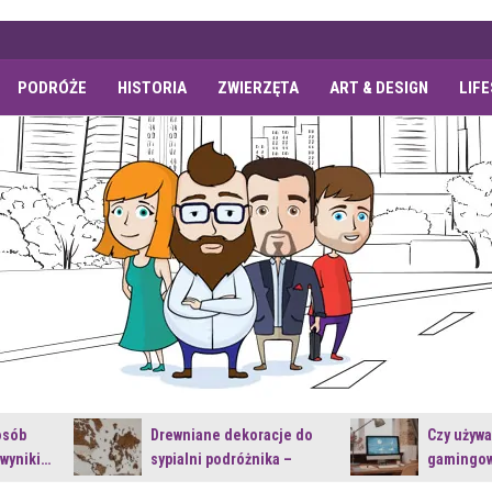
PODRÓŻE
HISTORIA
ZWIERZĘTA
ART & DESIGN
LIF
osób
Drewniane dekoracje do
Czy używ
 wyniki…
sypialni podróżnika –
gamingow
jakie…
najnowsz