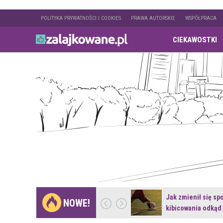
POLITYKA PRYWATNOŚCI I COOKIES
PRAWA AUTORSKIE
WSPÓŁPRACA
CIEKAWOSTKI
Gdzie pojechać na
Jak zmienił się sp
NOWE!
weekend z naturą w…
kibicowania odkąd