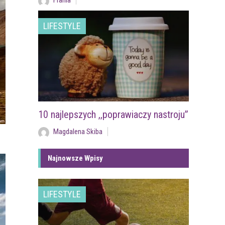
Frania
LIFESTYLE
10 najlepszych ,,poprawiaczy nastroju”
Magdalena Skiba
Najnowsze Wpisy
LIFESTYLE