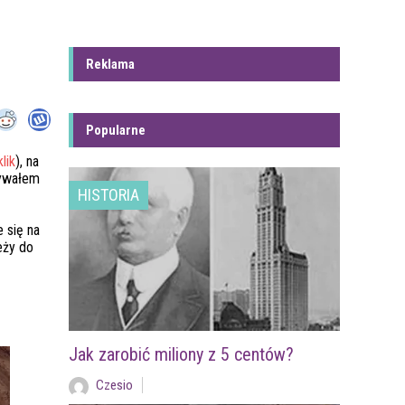
Reklama
Popularne
klik
), na
zywałem
HISTORIA
 się na
eży do
Jak zarobić miliony z 5 centów?
Czesio