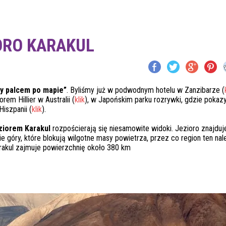
ORO KARAKUL
y palcem po mapie”
. Byliśmy już w podwodnym hotelu w Zanzibarze (
rem Hillier w Australii (
klik
), w Japońskim parku rozrywki, gdzie poka
Hiszpanii (
klik
).
ziorem Karakul
rozpościerają się niesamowite widoki. Jezioro znajduje
 góry, które blokują wilgotne masy powietrza, przez co region ten nal
arakul zajmuje powierzchnię około 380 km