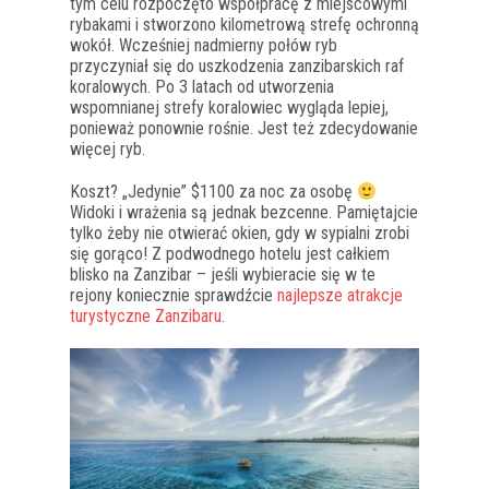
tym celu rozpoczęto współpracę z miejscowymi
rybakami i stworzono kilometrową strefę ochronną
wokół. Wcześniej nadmierny połów ryb
przyczyniał się do uszkodzenia zanzibarskich raf
koralowych. Po 3 latach od utworzenia
wspomnianej strefy koralowiec wygląda lepiej,
ponieważ ponownie rośnie. Jest też zdecydowanie
więcej ryb.
Koszt? „Jedynie” $1100 za noc za osobę
Widoki i wrażenia są jednak bezcenne. Pamiętajcie
tylko żeby nie otwierać okien, gdy w sypialni zrobi
się gorąco! Z podwodnego hotelu jest całkiem
blisko na Zanzibar – jeśli wybieracie się w te
rejony koniecznie sprawdźcie
najlepsze atrakcje
turystyczne Zanzibaru
.