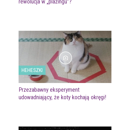
rewolucja w „plażingu”?
HEHESZKI
Przezabawny eksperyment
udowadniający, że koty kochają okręgi!