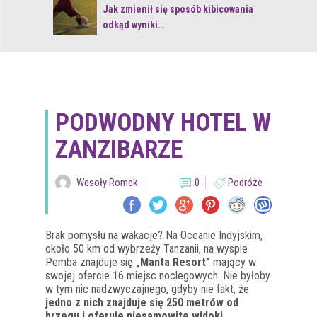
 z naturą
Jak zmienił się sposób kibicowania
odkąd wyniki…
PODWODNY HOTEL W
ZANZIBARZE
Wesoły Romek
0
Podróże
Brak pomysłu na wakacje? Na Oceanie Indyjskim,
około 50 km od wybrzeży Tanzanii, na wyspie
Pemba znajduje się
„Manta Resort”
mający w
swojej ofercie 16 miejsc noclegowych. Nie byłoby
w tym nic nadzwyczajnego, gdyby nie fakt, że
jedno z nich znajduje się 250 metrów od
brzegu i oferuje niesamowite widoki
.