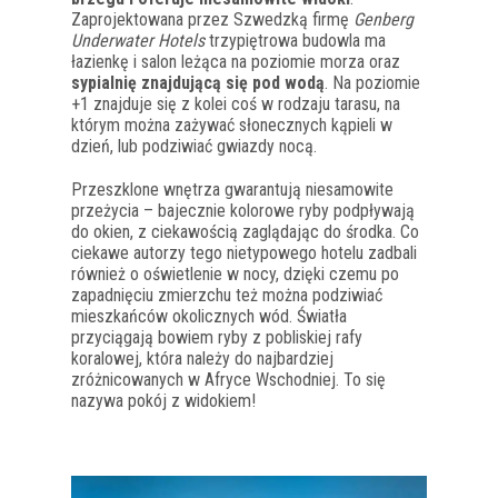
Zaprojektowana przez Szwedzką firmę
Genberg
Underwater Hotels
trzypiętrowa budowla ma
łazienkę i salon leżąca na poziomie morza oraz
sypialnię znajdującą się pod wodą
. Na poziomie
+1 znajduje się z kolei coś w rodzaju tarasu, na
którym można zażywać słonecznych kąpieli w
dzień, lub podziwiać gwiazdy nocą.
Przeszklone wnętrza gwarantują niesamowite
przeżycia – bajecznie kolorowe ryby podpływają
do okien, z ciekawością zaglądając do środka. Co
ciekawe autorzy tego nietypowego hotelu zadbali
również o oświetlenie w nocy, dzięki czemu po
zapadnięciu zmierzchu też można podziwiać
mieszkańców okolicznych wód. Światła
przyciągają bowiem ryby z pobliskiej rafy
koralowej, która należy do najbardziej
zróżnicowanych w Afryce Wschodniej. To się
nazywa pokój z widokiem!