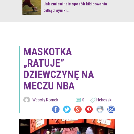
 z naturą
Jak zmienił się sposób kibicowania
odkąd wyniki…
MASKOTKA
„RATUJE”
DZIEWCZYNĘ NA
MECZU NBA
Wesoły Romek
0
Heheszki