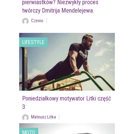
pierwiastków? Niezwykły proces
twórczy Dmitrija Mendelejewa.
Czesio
LIFESTYLE
Poniedziałkowy motywator Litki część
3
Mateusz Litka
MOTO