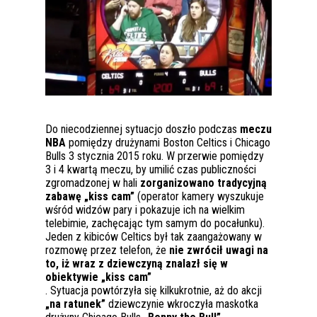
Do niecodziennej sytuacjo doszło podczas
meczu
NBA
pomiędzy drużynami Boston Celtics i Chicago
Bulls 3 stycznia 2015 roku. W przerwie pomiędzy
3 i 4 kwartą meczu, by umilić czas publiczności
zgromadzonej w hali
zorganizowano tradycyjną
zabawę „kiss cam”
(operator kamery wyszukuje
wśród widzów pary i pokazuje ich na wielkim
telebimie, zachęcając tym samym do pocałunku).
Jeden z kibiców Celtics był tak zaangażowany w
rozmowę przez telefon, że
nie zwrócił uwagi na
to, iż wraz z dziewczyną znalazł się w
obiektywie „kiss cam”
. Sytuacja powtórzyła się kilkukrotnie, aż do akcji
„na ratunek”
dziewczynie wkroczyła maskotka