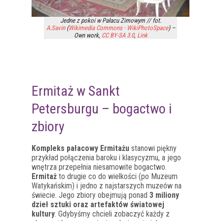
Jedne z pokoi w Pałacu Zimowym // fot.
A.Savin
(
Wikimedia Commons
·
WikiPhotoSpace
) –
Own work
,
CC BY-SA 3.0
,
Link
Ermitaż w Sankt
Petersburgu – bogactwo i
zbiory
Kompleks pałacowy Ermitażu
stanowi piękny
przykład połączenia baroku i klasycyzmu, a jego
wnętrza przepełnia niesamowite bogactwo.
Ermitaż
to drugie co do wielkości (po Muzeum
Watykańskim) i jedno z najstarszych muzeów na
świecie. Jego zbiory obejmują ponad
3 miliony
dzieł sztuki oraz artefaktów światowej
kultury
. Gdybyśmy chcieli zobaczyć każdy z