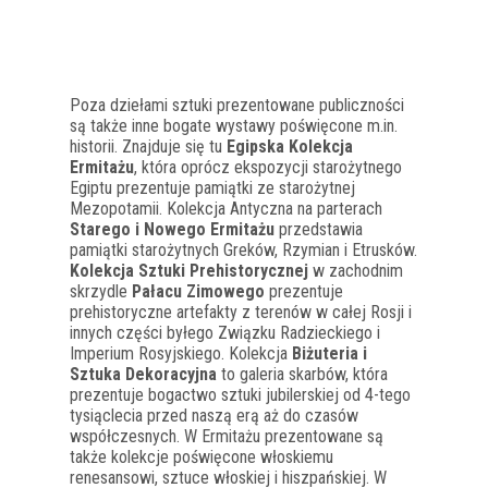
Poza dziełami sztuki prezentowane publiczności
są także inne bogate wystawy poświęcone m.in.
historii. Znajduje się tu
Egipska Kolekcja
Ermitażu
, która oprócz ekspozycji starożytnego
Egiptu prezentuje pamiątki ze starożytnej
Mezopotamii. Kolekcja Antyczna na parterach
Starego i Nowego Ermitażu
przedstawia
pamiątki starożytnych Greków, Rzymian i Etrusków.
Kolekcja Sztuki Prehistorycznej
w zachodnim
skrzydle
Pałacu Zimowego
prezentuje
prehistoryczne artefakty z terenów w całej Rosji i
innych części byłego Związku Radzieckiego i
Imperium Rosyjskiego. Kolekcja
Biżuteria i
Sztuka Dekoracyjna
to galeria skarbów, która
prezentuje bogactwo sztuki jubilerskiej od 4-tego
tysiąclecia przed naszą erą aż do czasów
współczesnych. W Ermitażu prezentowane są
także kolekcje poświęcone włoskiemu
renesansowi, sztuce włoskiej i hiszpańskiej. W