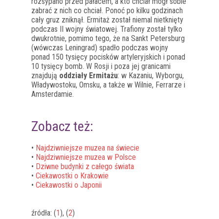
rozsypano przed pałacem, a kto chciał mógł sobie
zabrać z nich co chciał. Ponoć po kilku godzinach
cały gruz zniknął. Ermitaż został niemal nietknięty
podczas II wojny światowej. Trafiony został tylko
dwukrotnie, pomimo tego, że na Sankt Petersburg
(wówczas Leningrad) spadło podczas wojny
ponad 150 tysięcy pocisków artyleryjskich i ponad
10 tysięcy bomb. W Rosji i poza jej granicami
znajdują
oddziały Ermitażu
: w Kazaniu, Wyborgu,
Władywostoku, Omsku, a także w Wilnie, Ferrarze i
Amsterdamie.
Zobacz też:
•
Najdziwniejsze muzea na świecie
•
Najdziwniejsze muzea w Polsce
•
Dziwne budynki z całego świata
•
Ciekawostki o Krakowie
•
Ciekawostki o Japonii
źródła: (
1
), (
2
)