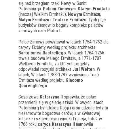
się nad brzegiem rzeki Newy w Sankt
Petersburgu:
Pałacu Zimowym
,
Starym Ermitażu
(inaczej Wielkim Ermitażu),
Nowym Ermitażu
,
Małym Ermitażu
i
Teatrze Ermitażu
. Tych pięć
budynków stanowiło bogaty kompleks pałaców
zimowych cara Piotra I.
Pałac Zimowy powstawał w latach 1754-1762 dla
carycy Elżbiety według projektu architekta
Bartolomea Rastrellego
. W latach 1764-1766
trwała budowa Małego Ermitażu, a 1771-1787
Wielkiego Ermitażu, za których projekty
odpowiadał rosyjski architekt
Juri Welten
. W
latach, W latach 1783-1787 wzniesiono Teatr
Ermitażu według projektu
Giacomo
Quarenghi’ego
.
Cesarzowa
Katarzyna II
sprawiła, że pałac
przemienił się w galerię sztuki. W owych latach
Petersburg był stolicą Rosji i gromadzone były tu
niesamowite bogactwa carów, a w światowej
kulturze i sztuce prym wiodła Francja, toteż w
1766 roku
caryca Katarzyna II
namówiła