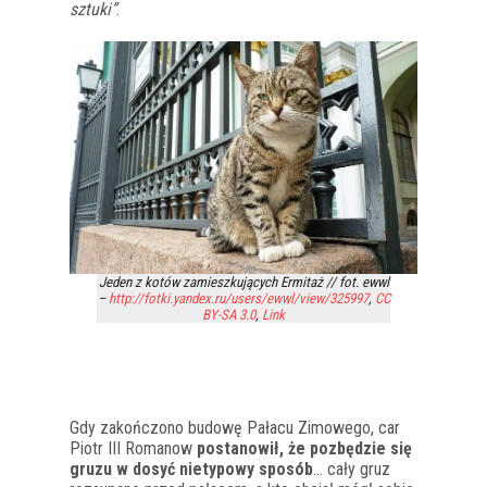
sztuki”
.
Jeden z kotów zamieszkujących Ermitaż // fot. ewwl
–
http://fotki.yandex.ru/users/ewwl/view/325997
,
CC
BY-SA 3.0
,
Link
Gdy zakończono budowę Pałacu Zimowego, car
Piotr III Romanow
postanowił, że pozbędzie się
gruzu w dosyć nietypowy sposób
… cały gruz