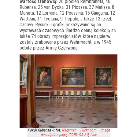
wartość stanowią:
26 płócien Rembrandta, 40
Rubensa, 25 van Dycka, 31 Picassa, 37 Matissa, 8
Moneta, 12 Lorraina, 12 Poussina, 15 Gauguina, 12
Watteau, 11 Tycjana, 9 Tiepolo, a także 12 rzeźb
Canovy. Rysunki i grafiki pokazywane są na
wystawach czasowych. Bardzo cenną kolekcją są
także 74 obrazy impresjonistów, które najpierw
zostały zrabowane przez Wehrmacht, a w 1945
odbite przez Armię Czerwoną.
Pokój Rubensa // fot.
Nagyman
–
Flickr.com
–
image
description page
,
CC BY-SA 2.0
,
Link