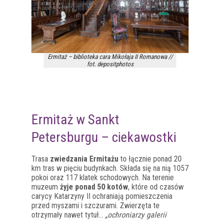
Ermitaż – biblioteka cara Mikołaja II Romanowa //
fot. depositphotos
Ermitaż w Sankt
Petersburgu – ciekawostki
Trasa
zwiedzania Ermitażu
to łącznie ponad 20
km tras w pięciu budynkach. Składa się na nią 1057
pokoi oraz 117 klatek schodowych. Na terenie
muzeum
żyje ponad 50 kotów
, które od czasów
carycy Katarzyny II ochraniają pomieszczenia
przed myszami i szczurami. Zwierzęta te
otrzymały nawet tytuł…
„ochroniarzy galerii