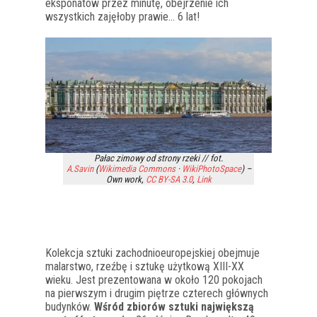
eksponatów przez minutę, obejrzenie ich
wszystkich zajęłoby prawie… 6 lat!
Pałac zimowy od strony rzeki // fot.
A.Savin
(
Wikimedia Commons
·
WikiPhotoSpace
) –
Own work
,
CC BY-SA 3.0
,
Link
Kolekcja sztuki zachodnioeuropejskiej obejmuje
malarstwo, rzeźbę i sztukę użytkową XIII-XX
wieku. Jest prezentowana w około 120 pokojach
na pierwszym i drugim piętrze czterech głównych
budynków.
Wśród zbiorów sztuki największą