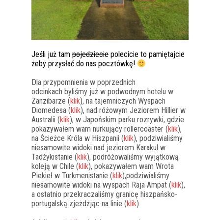
Jeśli już tam
pojedziecie
polecicie to pamiętajcie
żeby przysłać do nas pocztówkę!
Dla przypomnienia w poprzednich
odcinkach byliśmy już w podwodnym hotelu w
Zanzibarze (
klik
), na tajemniczych Wyspach
Diomedesa (
klik
), nad różowym Jeziorem Hillier w
Australii (
klik
), w Japońskim parku rozrywki, gdzie
pokazywałem wam nurkujący rollercoaster (
klik
),
na Ścieżce Króla w Hiszpanii (
klik
), podziwialiśmy
niesamowite widoki nad jeziorem Karakul w
Tadżykistanie (
klik
), podróżowaliśmy wyjątkową
koleją w Chile (
klik
), pokazywałem wam Wrota
Piekieł w Turkmenistanie (
klik
),podziwialiśmy
niesamowite widoki na wyspach Raja Ampat (
klik
),
a ostatnio przekraczaliśmy granicę hiszpańsko-
portugalską zjeżdżjąc na linie (
klik
)