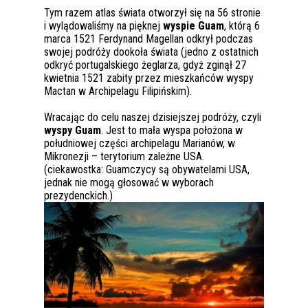
Tym razem atlas świata otworzył się na 56 stronie
i wylądowaliśmy na pięknej
wyspie Guam
, którą 6
marca 1521 Ferdynand Magellan odkrył podczas
swojej podróży dookoła świata (jedno z ostatnich
odkryć portugalskiego żeglarza, gdyż zginął 27
kwietnia 1521 zabity przez mieszkańców wyspy
Mactan w Archipelagu Filipińskim).
Wracając do celu naszej dzisiejszej podróży, czyli
wyspy Guam
. Jest to mała wyspa położona w
południowej części archipelagu Marianów, w
Mikronezji – terytorium zależne USA.
(ciekawostka: Guamczycy są obywatelami USA,
jednak nie mogą głosować w wyborach
prezydenckich.)