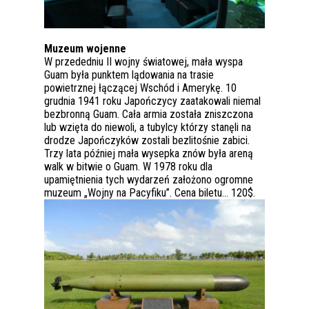
Muzeum wojenne
W przededniu II wojny światowej, mała wyspa
Guam była punktem lądowania na trasie
powietrznej łączącej Wschód i Amerykę. 10
grudnia 1941 roku Japończycy zaatakowali niemal
bezbronną Guam. Cała armia została zniszczona
lub wzięta do niewoli, a tubylcy którzy stanęli na
drodze Japończyków zostali bezlitośnie zabici.
Trzy lata później mała wysepka znów była areną
walk w bitwie o Guam. W 1978 roku dla
upamiętnienia tych wydarzeń założono ogromne
muzeum „Wojny na Pacyfiku”. Cena biletu… 120$.