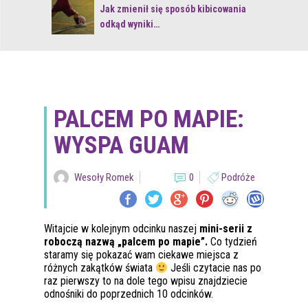
 z naturą
Jak zmienił się sposób kibicowania
odkąd wyniki…
PALCEM PO MAPIE:
WYSPA GUAM
Wesoły Romek
0
Podróże
Witajcie w kolejnym odcinku naszej
mini-serii z
roboczą nazwą „palcem po mapie”.
Co tydzień
staramy się pokazać wam ciekawe miejsca z
różnych zakątków świata
Jeśli czytacie nas po
raz pierwszy to na dole tego wpisu znajdziecie
odnośniki do poprzednich 10 odcinków.