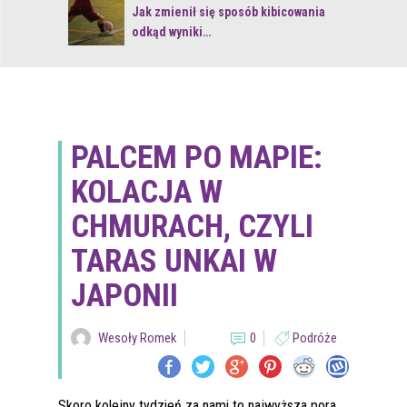
 z naturą
Jak zmienił się sposób kibicowania
odkąd wyniki…
PALCEM PO MAPIE:
KOLACJA W
CHMURACH, CZYLI
TARAS UNKAI W
JAPONII
Wesoły Romek
0
Podróże
Skoro kolejny tydzień za nami to najwyższa pora