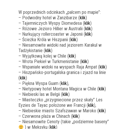
W poprzednich odcinkach „palcem po mapie”:
– Podwodny hotel w Zanzibarze (
klik
)
– Tajemniczych Wyspy Diomedesa (
klik
)
– Różowe Jezioro Hillier w Australii (
klik
)
– Nurkujący rollercoaster w Japonii (
klik
)
– Ścieżka Króla w Hiszpanii (
klik
)
– Niesamowite widoki nad jeziorem Karakul w
Tadżykistanie (
klik
)
– Wyjątkową kolej w Chile (
klik
)
– Wrota Piekieł w Turkmenistanie (
klik
)
– Wspaniałe widoki na wyspach Raja Ampat (
klik
)
– Hiszpańsko-portugalska granica i zjazd na linie
(
klik
)
– Piękna Wyspa Guam (
klik
),
– Nietypowy hotel Montana Magica w Chile (
klik
)
– Niebieski las w Belgii (
klik
)
– Miasteczko „przygniecione przez skały” Les
Eyzies de Tayac położone we Francji (
klik
),
– Niebieskie miasto Szafszawan w Maroko (
klik
)
– Czerwona plaża w Chinach (
klik
)
– Niesamowite Cenoty (takie „podziemne baseny”
) w Meksyku (
klik
)