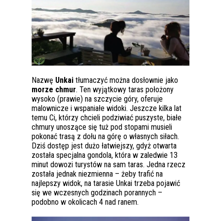
Nazwę
Unkai
tłumaczyć można dosłownie jako
morze chmur
. Ten wyjątkowy taras położony
wysoko (prawie) na szczycie góry, oferuje
malownicze i wspaniałe widoki. Jeszcze kilka lat
temu Ci, którzy chcieli podziwiać puszyste, białe
chmury unoszące się tuż pod stopami musieli
pokonać trasą z dołu na górę o własnych siłach.
Dziś dostęp jest dużo łatwiejszy, gdyż otwarta
została specjalna gondola, która w zaledwie 13
minut dowozi turystów na sam taras. Jedna rzecz
została jednak niezmienna – żeby trafić na
najlepszy widok, na tarasie Unkai trzeba pojawić
się we wczesnych godzinach porannych –
podobno w okolicach 4 nad ranem.