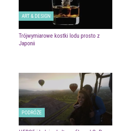
ART & DESIGN
Trójwymiarowe kostki lodu prosto z
Japonii
PODRÓŻE