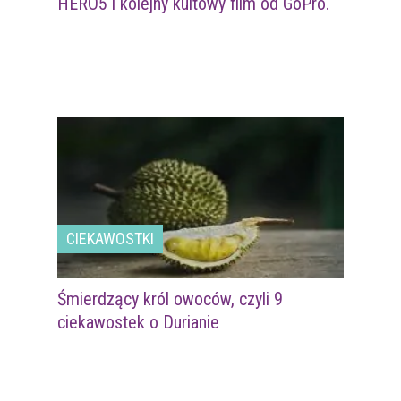
HERO5 i kolejny kultowy film od GoPro.
CIEKAWOSTKI
Śmierdzący król owoców, czyli 9
ciekawostek o Durianie