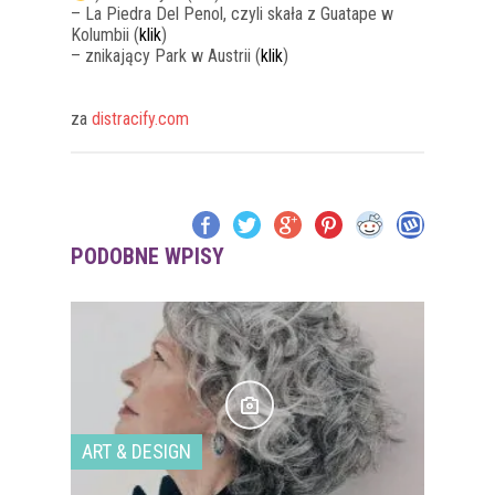
– La Piedra Del Penol, czyli skała z Guatape w
Kolumbii (
klik
)
– znikający Park w Austrii (
klik
)
za
distracify.com
PODOBNE WPISY
ART & DESIGN