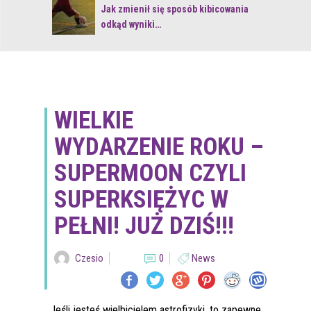
 z naturą
Jak zmienił się sposób kibicowania
odkąd wyniki…
WIELKIE
WYDARZENIE ROKU –
SUPERMOON CZYLI
SUPERKSIĘŻYC W
PEŁNI! JUŻ DZIŚ!!!
Czesio
0
News
Jeśli jesteś wielbicielem astrofizyki, to zapewne