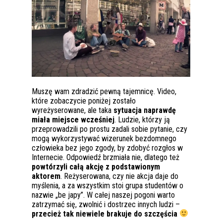
Muszę wam zdradzić pewną tajemnicę. Video,
które zobaczycie poniżej zostało
wyreżyserowane, ale taka
sytuacja naprawdę
miała miejsce wcześniej
. Ludzie, którzy ją
przeprowadzili po prostu zadali sobie pytanie, czy
mogą wykorzystywać wizerunek bezdomnego
człowieka bez jego zgody, by zdobyć rozgłos w
Internecie. Odpowiedź brzmiała nie, dlatego też
powtórzyli całą akcję z podstawionym
aktorem
. Reżyserowana, czy nie akcja daje do
myślenia, a za wszystkim stoi grupa studentów o
nazwie „be japy”. W całej naszej pogoni warto
zatrzymać się, zwolnić i dostrzec innych ludzi –
przecież tak niewiele brakuje do szczęścia