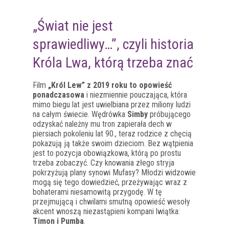
„Świat nie jest
sprawiedliwy…”, czyli historia
Króla Lwa, którą trzeba znać
Film
„Król Lew” z 2019 roku to opowieść
ponadczasowa
i niezmiennie pouczająca, która
mimo biegu lat jest uwielbiana przez miliony ludzi
na całym świecie. Wędrówka
Simby
próbującego
odzyskać należny mu tron zapierała dech w
piersiach pokoleniu lat 90., teraz rodzice z chęcią
pokazują ją także swoim dzieciom. Bez wątpienia
jest to pozycja obowiązkowa, którą po prostu
trzeba zobaczyć. Czy knowania złego stryja
pokrzyżują plany synowi Mufasy? Młodzi widzowie
mogą się tego dowiedzieć, przeżywając wraz z
bohaterami niesamowitą przygodę. W tę
przejmującą i chwilami smutną opowieść wesoły
akcent wnoszą niezastąpieni kompani lwiątka:
Timon i Pumba
.