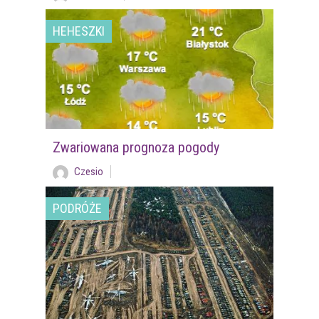
HEHESZKI
Zwariowana prognoza pogody
Czesio
PODRÓŻE