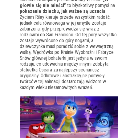
głowie się nie mieści”
to błyskotliwy pomysł na
pokazanie dziecku, jak ważne są uczucia
.
Życiem Riley kieruje przede wszystkim radość,
jednak cała równowaga w jej umyśle zostaje
zaburzona, gdy przeprowadza się wraz z
rodzicami do San Francisco. Od tej pory wszystko
zostaje wywrócone do góry nogami, a
dziewczynka musi poradzić sobie z wewnętrzną
walką. Wędrówka po Krainie Wyobraźni i Fabryce
Snów głównej bohaterki jest jedyna w swoim
rodzaju, co udowadnia między innymi zdobyta
statuetka Oscara za najlepszy scenariusz
oryginalny. Odlotowe i abstrakcyjne pomysły
twórców tej animacji dostarczają widzom w
każdym wieku niesamowitych wrażeń.