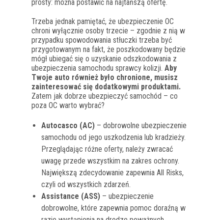
prosty: można postawić na najtańszą ofertę.
Trzeba jednak pamiętać, że ubezpieczenie OC
chroni wyłącznie osoby trzecie – zgodnie z nią w
przypadku spowodowania stłuczki trzeba być
przygotowanym na fakt, że poszkodowany będzie
mógł ubiegać się o uzyskanie odszkodowania z
ubezpieczenia samochodu sprawcy kolizji.
Aby
Twoje auto również było chronione, musisz
zainteresować się dodatkowymi produktami.
Zatem jak dobrze ubezpieczyć samochód – co
poza OC warto wybrać?
Autocasco
(AC)
– dobrowolne ubezpieczenie
samochodu od jego uszkodzenia lub kradzieży.
Przeglądając różne oferty, należy zwracać
uwagę przede wszystkim na zakres ochrony.
Największą zdecydowanie zapewnia All Risks,
czyli od wszystkich zdarzeń.
Assistance (ASS)
– ubezpieczenie
dobrowolne, które zapewnia pomoc doraźną w
razie wystąpienia na drodze poważnych