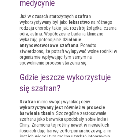
medycynie
Już w czasach starożytnych
szafran
wykorzystywany był jako
lekarstwo
na różnego
rodzaju choroby takie jak: rozstrój żołądka, czarna
odra, astma. Współczesne badania kliniczne
wykazują potencjalne
działanie
antynowotworowe szafranu
. Ponadto
stwierdzono, że potrafi wyłapywać wolne rodniki w
organizmie wpływając tym samym na
spowolnienie procesu starzenia się.
Gdzie jeszcze wykorzystuje
się szafran?
Szafran
mimo swojej wysokiej ceny
wykorzystywany jest również w procesie
barwienia tkanin
. Szczególne zastosowanie
szafranu jako barwnika upodobały sobie Indie i
Chiny. Znamiona tej rośliny nawet w niewielkich
ilościach dają barwę żółto-pomarańczową, a im
jest ich więcej tym można uzyskać intensywnie