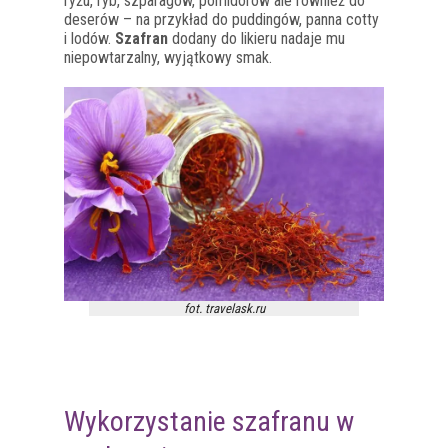
ryżu, ryb, szparagów, pomidorów ale również do
deserów – na przykład do puddingów, panna cotty
i lodów.
Szafran
dodany do likieru nadaje mu
niepowtarzalny, wyjątkowy smak.
fot. travelask.ru
Wykorzystanie szafranu w