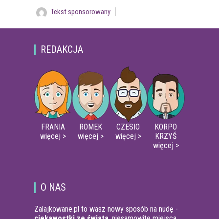
Tekst sponsorowany
REDAKCJA
FRANIA
ROMEK
CZESIO
KORPO
więcej >
więcej >
więcej >
KRZYŚ
więcej >
O NAS
Zalajkowane.pl to wasz nowy sposób na nudę -
ciekawostki ze świata
, niesamowite miejsca,