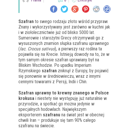
Frania
0
Lifestyle
Szafran
to swego rodzaju złoto wśród przypraw.
Znany i wykorzystywany jest zarówno w kuchni jak
i w ziołolecznictwie już od blisko 5000 lat.
Sumerowie i starożytni Grecy otrzymywali go z
wysuszonych znamion słupka szafranu uprawnego
(
łac. Crocus sativus
), a pierwszy raz roślina ta
pojawiła się na Krecie. Istnieją dowody na to, że w
tym samym okresie szafran uprawiany był na
Bliskim Wschodzie. Po upadku Imperium
Rzymskiego
szafran
zniknął z Europy, by pojawić
się ponownie w średniowieczu, wraz z innymi
cennymi towarami z Persji, Indii i Chin.
Szafran uprawny to krewny znanego w Polsce
krokusa
i niestety nie występuję już naturalnie w
przyrodzie, a spotkać go można jedynie w
specjalnych hodowlach. Największym
eksporterem
szafranu
na świat jest w obecnej
chwili Iran – produkuje się tam 90% całego
szafranu na świecie.