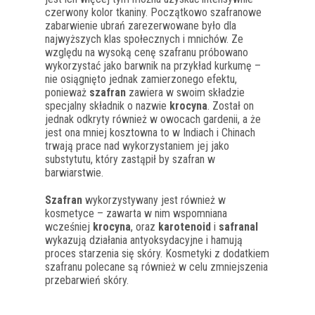
czerwony kolor tkaniny. Początkowo szafranowe
zabarwienie ubrań zarezerwowane było dla
najwyższych klas społecznych i mnichów. Ze
względu na wysoką cenę szafranu próbowano
wykorzystać jako barwnik na przykład kurkumę –
nie osiągnięto jednak zamierzonego efektu,
ponieważ
szafran
zawiera w swoim składzie
specjalny składnik o nazwie
krocyna
. Został on
jednak odkryty również w owocach gardenii, a że
jest ona mniej kosztowna to w Indiach i Chinach
trwają prace nad wykorzystaniem jej jako
substytutu, który zastąpił by szafran w
barwiarstwie.
Szafran
wykorzystywany jest również w
kosmetyce – zawarta w nim wspomniana
wcześniej
krocyna
, oraz
karotenoid
i
safranal
wykazują działania antyoksydacyjne i hamują
proces starzenia się skóry. Kosmetyki z dodatkiem
szafranu polecane są również w celu zmniejszenia
przebarwień skóry.