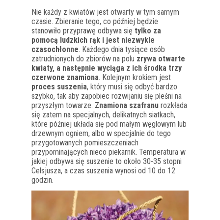
Nie każdy z kwiatów jest otwarty w tym samym
czasie. Zbieranie tego, co później będzie
stanowiło przyprawę odbywa się
tylko za
pomocą ludzkich rąk i jest niezwykle
czasochłonne
. Każdego dnia tysiące osób
zatrudnionych do zbiorów na polu
zrywa otwarte
kwiaty, a następnie wyciąga z ich środka trzy
czerwone znamiona
. Kolejnym krokiem jest
proces suszenia
, który musi się odbyć bardzo
szybko, tak aby zapobiec rozwijaniu się pleśni na
przyszłym towarze.
Znamiona szafranu
rozkłada
się zatem na specjalnych, delikatnych siatkach,
które później układa się pod małym węglowym lub
drzewnym ogniem, albo w specjalnie do tego
przygotowanych pomieszczeniach
przypominających nieco piekarnik. Temperatura w
jakiej odbywa się suszenie to około 30-35 stopni
Celsjusza, a czas suszenia wynosi od 10 do 12
godzin.