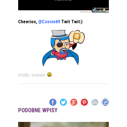
Cheerios,
@Czesio69
Twit Twit:)
źródło: youtube
PODOBNE WPISY