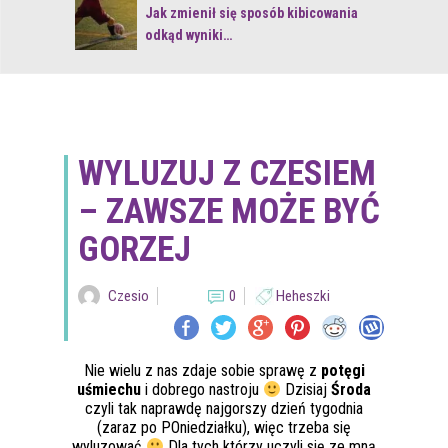
 z naturą
Jak zmienił się sposób kibicowania
odkąd wyniki…
WYLUZUJ Z CZESIEM
– ZAWSZE MOŻE BYĆ
GORZEJ
Czesio
0
Heheszki
Nie wielu z nas zdaje sobie sprawę z
potęgi
uśmiechu
i dobrego nastroju
Dzisiaj
Środa
czyli tak naprawdę najgorszy dzień tygodnia
(zaraz po POniedziałku), więc trzeba się
wyluzować
Dla tych którzy uczyli się ze mną