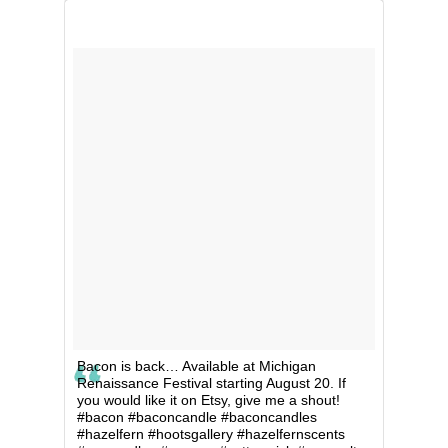
Bacon is back… Available at Michigan
Renaissance Festival starting August 20. If
you would like it on Etsy, give me a shout!
#bacon #baconcandle #baconcandles
#hazelfern #hootsgallery #hazelfernscents