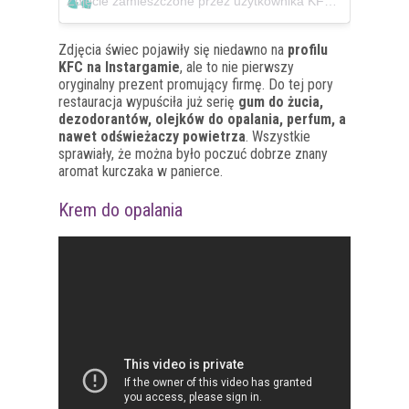
Zdjęcie zamieszczone przez użytkownika KFCNZ (@kfcnz)
Zdjęcia świec pojawiły się niedawno na
profilu
KFC na Instargamie
, ale to nie pierwszy
oryginalny prezent promujący firmę. Do tej pory
restauracja wypuściła już serię
gum do żucia,
dezodorantów, olejków do opalania, perfum, a
nawet odświeżaczy powietrza
. Wszystkie
sprawiały, że można było poczuć dobrze znany
aromat kurczaka w panierce.
Krem do opalania