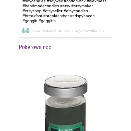
#soycandles #soywax #cottonwick #waxmelts
#handmadecandles #etsy #etsymaker
#etsyshop #etsyseller #etsycandles
#breakfast #breakfastbar #crispybacon
#gaggift #gaggifts
Zdjęcie zamieszczone przez użytkownika Hazel Fern Scents (@hazelfernscents)
Pokerowa noc