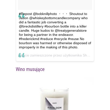
#Repost @bobknillphoto ・・・ Shoutout to
Jason @whiskeybottomcandlecompany who
did a fantastic job converting a
@breckdistillery #bourbon bottle into a killer
candle. Huge kudos to @treatygeneralstore
for being a partner in the endeavor.
#frederickmd #reduce #recycle #reuse No
bourbon was harmed or otherwise disposed of
improperly in the making of this photo.
Zdjęcie zamieszczone przez użytkownika Shelby (@shelbelina722)
Wino musujące