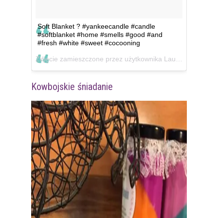
Soft Blanket ? #yankeecandle #candle
#softblanket #home #smells #good #and
#fresh #white #sweet #cocooning
Zdjęcie zamieszczone przez użytkownika Laurine
(@dee
Kowbojskie śniadanie