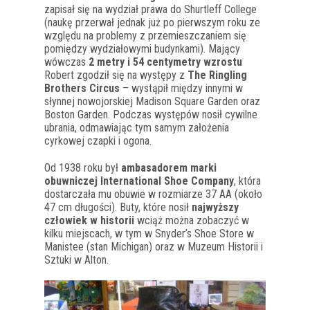
zapisał się na wydział prawa do Shurtleff College
(naukę przerwał jednak już po pierwszym roku ze
względu na problemy z przemieszczaniem się
pomiędzy wydziałowymi budynkami). Mający
wówczas
2 metry i 54 centymetry wzrostu
Robert zgodził się na występy z
The Ringling
Brothers Circus
– wystąpił między innymi w
słynnej nowojorskiej Madison Square Garden oraz
Boston Garden. Podczas występów nosił cywilne
ubrania, odmawiając tym samym założenia
cyrkowej czapki i ogona.
Od 1938 roku był
ambasadorem marki
obuwniczej International Shoe Company
, która
dostarczała mu obuwie w rozmiarze 37 AA (około
47 cm długości). Buty, które nosił
najwyższy
człowiek w historii
wciąż można zobaczyć w
kilku miejscach, w tym w Snyder’s Shoe Store w
Manistee (stan Michigan) oraz w Muzeum Historii i
Sztuki w Alton.