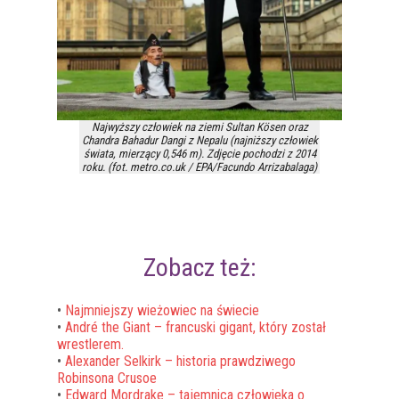
Najwyższy człowiek na ziemi Sultan Kösen oraz
Chandra Bahadur Dangi z Nepalu (najniższy człowiek
świata, mierzący 0,546 m). Zdjęcie pochodzi z 2014
roku. (fot. metro.co.uk / EPA/Facundo Arrizabalaga)
Zobacz też:
•
Najmniejszy wieżowiec na świecie
•
André the Giant – francuski gigant, który został
wrestlerem.
•
Alexander Selkirk – historia prawdziwego
Robinsona Crusoe
•
Edward Mordrake – tajemnica człowieka o