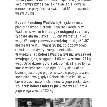
jako
najwyższy człowiek na świecie
, gdyż w
momencie przyjścia na świat miał 51 cm wzrostu i
ważył 3.8 kg.
Robert Pershing Wadlow
był najstarszym z
pięciorga dzieci Harolda Franklina i Addie May
Wadlow. W wieku
6 miesięcy osiągnął rozmiary
typowe dla dwulatka
– 88 cm wzrostu i 14 kg
wagi. W swoje
pierwsze urodziny miał już 1.07
metra wzrostu i ważył 20 kg
, co odpowiadało
rozmiarom statystycznego pięciolatka.
W wieku 8 lat Robert Wadlow był już wyższy od
swojego ojca
, osiągając 1.83 cm wzrostu i 77 kg
wagi. Jako
dziewięciolatek
był tak silny, że był w
stanie wnieść swojego ojca (który siedział na
krześle) na drugie piętro. W szkole przygotowano
specjalną ławkę, gdyż Robert nie mieścił się w
ławki przeznaczone dla dzieci w jego wieku. Jako
12-latek Robert mierzy już 2 metry i 13 cm
a
jego waga wynosi 130 kg.