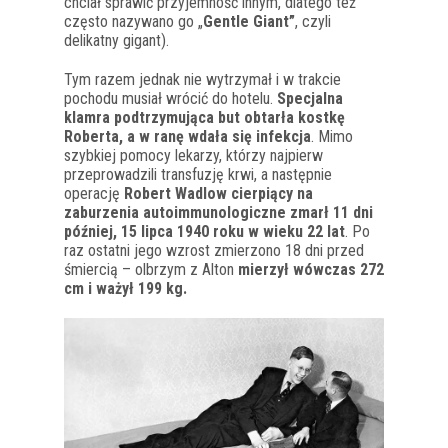
chciał sprawić przyjemność innym, dlatego też
często nazywano go „
Gentle Giant”
, czyli
delikatny gigant).
Tym razem jednak nie wytrzymał i w trakcie
pochodu musiał wrócić do hotelu.
Specjalna
klamra podtrzymująca but obtarła kostkę
Roberta, a w ranę wdała się infekcja
. Mimo
szybkiej pomocy lekarzy, którzy najpierw
przeprowadzili transfuzję krwi, a następnie
operację
Robert Wadlow cierpiący na
zaburzenia autoimmunologiczne zmarł 11 dni
później, 15 lipca 1940 roku w wieku 22 lat
. Po
raz ostatni jego wzrost zmierzono 18 dni przed
śmiercią – olbrzym z Alton
mierzył wówczas 272
cm i ważył 199 kg.