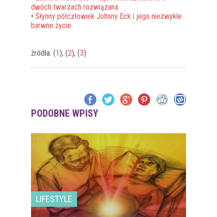
dwóch twarzach rozwiązana
•
Słynny półczłowiek Johnny Eck i jego niezwykle
barwne życie.
źródła: (
1
), (
2
), (
3
)
PODOBNE WPISY
LIFESTYLE