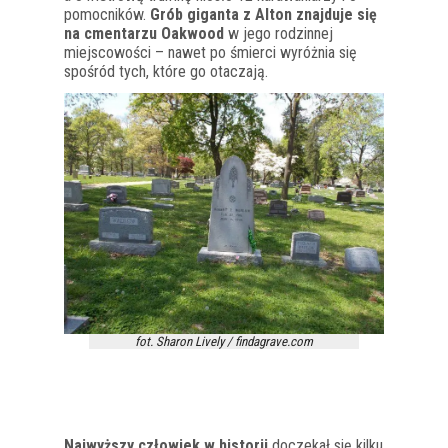
pomocników.
Grób giganta z Alton znajduje się
na cmentarzu Oakwood
w jego rodzinnej
miejscowości – nawet po śmierci wyróżnia się
spośród tych, które go otaczają.
fot. Sharon Lively / findagrave.com
Najwyższy człowiek w historii
doczekał się kilku