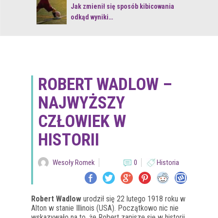
 z naturą
Jak zmienił się sposób kibicowania
odkąd wyniki…
ROBERT WADLOW –
NAJWYŻSZY
CZŁOWIEK W
HISTORII
Wesoły Romek
0
Historia
Robert Wadlow
urodził się 22 lutego 1918 roku w
Alton w stanie Illinois (USA). Początkowo nic nie
wskazywało na to, że Robert zapisze się w historii