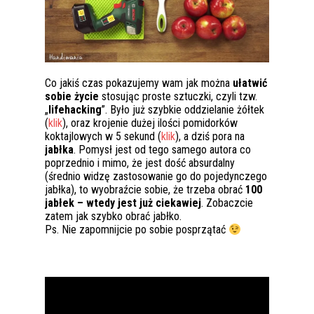
Co jakiś czas pokazujemy wam jak można
ułatwić
sobie życie
stosując proste sztuczki, czyli tzw.
„
lifehacking
”. Było już szybkie oddzielanie żółtek
(
klik
), oraz krojenie dużej ilości pomidorków
koktajlowych w 5 sekund (
klik
), a dziś pora na
jabłka
. Pomysł jest od tego samego autora co
poprzednio i mimo, że jest dość absurdalny
(średnio widzę zastosowanie go do pojedynczego
jabłka), to wyobraźcie sobie, że trzeba obrać
100
jabłek – wtedy jest już ciekawiej
. Zobaczcie
zatem jak szybko obrać jabłko.
Ps. Nie zapomnijcie po sobie posprzątać