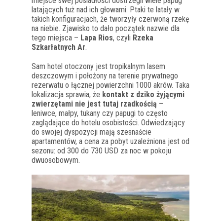
miejsce swej posiadłości dostrzegli wiele papug
latających tuż nad ich głowami. Ptaki te latały w
takich konfiguracjach, że tworzyły czerwoną rzekę
na niebie. Zjawisko to dało początek nazwie dla
tego miejsca –
Lapa Rios
, czyli
Rzeka
Szkarłatnych Ar
.
Sam hotel otoczony jest tropikalnym lasem
deszczowym i położony na terenie prywatnego
rezerwatu o łącznej powierzchni 1000 akrów. Taka
lokalizacja sprawia, że
kontakt z dziko żyjącymi
zwierzętami nie jest tutaj rzadkością
–
leniwce, małpy, tukany czy papugi to często
zaglądające do hotelu osobistości. Odwiedzający
do swojej dyspozycji mają szesnaście
apartamentów, a cena za pobyt uzależniona jest od
sezonu: od 300 do 730 USD za noc w pokoju
dwuosobowym.