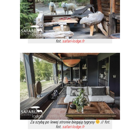
fot.
safari-lodge.fr
Za szybą po lewej stronie biegają tygrysy
// fot.
fot.
safari-lodge.fr