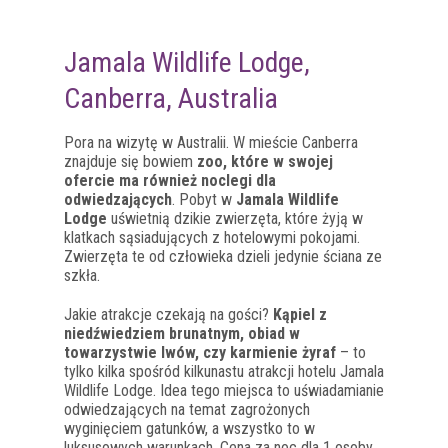
Jamala Wildlife Lodge,
Canberra, Australia
Pora na wizytę w Australii. W mieście Canberra
znajduje się bowiem
zoo, które w swojej
ofercie ma również noclegi dla
odwiedzających
. Pobyt w
Jamala Wildlife
Lodge
uświetnią dzikie zwierzęta, które żyją w
klatkach sąsiadujących z hotelowymi pokojami.
Zwierzęta te od człowieka dzieli jedynie ściana ze
szkła.
Jakie atrakcje czekają na gości?
Kąpiel z
niedźwiedziem brunatnym, obiad w
towarzystwie lwów, czy karmienie żyraf
– to
tylko kilka spośród kilkunastu atrakcji hotelu Jamala
Wildlife Lodge. Idea tego miejsca to uświadamianie
odwiedzających na temat zagrożonych
wyginięciem gatunków, a wszystko to w
luksusowych warunkach. Cena za noc dla 1 osoby