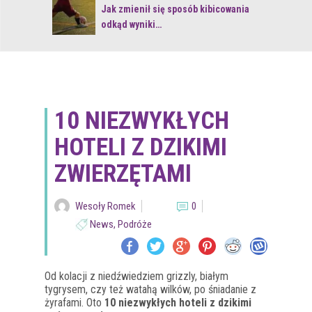
 z naturą
Jak zmienił się sposób kibicowania
odkąd wyniki…
10 NIEZWYKŁYCH
HOTELI Z DZIKIMI
ZWIERZĘTAMI
Wesoły Romek
0
News
,
Podróże
Od kolacji z niedźwiedziem grizzly, białym
tygrysem, czy też watahą wilków, po śniadanie z
żyrafami. Oto
10 niezwykłych hoteli z dzikimi