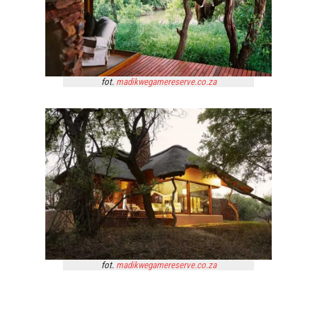
fot.
madikwegamereserve.co.za
fot.
madikwegamereserve.co.za