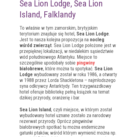
Sea Lion Lodge, Sea Lion
Island, Falklandy
To właśnie w tym zamorskim, brytyjskim
terytorium znajduje się hotel,
Sea Lion Lodge
.
Jest to nasza kolejna propozycja na
nocleg
wśród zwierząt
. Sea Lion Lodge położone jest w
przepięknej lokalizacji, w niedalekim sąsiedztwie
wód południowego Atlantyku. Miejsce to
szczególnie upodobały sobie
pingwiny
białobrewe
, które można tu spotykać.
Sea Lion
Lodge
wybudowany został w roku 1986, a otwarty
w 1988 przez Lorda Shackletona – najmłodszego
syna odkrywcy Antarktydy. Ten trzygwiazdkowy
hotel oferuje bibliotekę pełną książek na temat
dzikiej przyrody, oranżerię i bar.
Sea Lion Island
, czyli miejsce, w którym został
wybudowany hotel uznane zostało za narodowy
rezerwat przyrody. Oprócz pingwinów
białobrewych spotkać tu można endemiczne
gatunki ptaków, wśród którym wymienić można np.