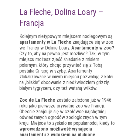
La Fleche, Dolina Loary –
Francja
Kolejnym nietypowym miejscem noclegowym są
apartamenty w La Fleche
znajdujące się w zoo
we Francji w Dolinie Loary.
Apartamenty w zoo?
Czy to, aby na pewno jest możliwe? Tak, w tym
miejscu możesz zjeść śniadanie z misiem
polarnym, który chcąc przywitać się z Tobą
postuka Ci łapą w szybę. Apartamenty
zlokalizowane w innym miejscu pozwalają z kolei
na „bliskie” obcowanie z niedźwiedziem grizzly,
białym tygrysem, czy też watahą wilków.
Zoo de La Fleche
zostało założone już w 1946
roku jako pierwsze prywatne zoo we Francji.
Obecnie znajduje się w czołówce najchętniej
odwiedzanych ogrodów zoologicznych w tym
kraju. Miejsce to zyskało na popularności, kiedy to
wprowadzono możliwość wynajęcia
apartamentu z widokiem na ulubione