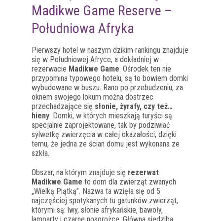
Madikwe Game Reserve –
Południowa Afryka
Pierwszy hotel w naszym dzikim rankingu znajduje
się w Południowej Afryce, a dokładniej w
rezerwacie
Madikwe Game
. Ośrodek ten nie
przypomina typowego hotelu, są to bowiem domki
wybudowane w buszu. Rano po przebudzeniu, za
oknem swojego lokum można dostrzec
przechadzające się
słonie, żyrafy, czy też…
hieny
. Domki, w których mieszkają turyści są
specjalnie zaprojektowane, tak by podziwiać
sylwetkę zwierzęcia w całej okazałości, dzięki
temu, że jedna ze ścian domu jest wykonana ze
szkła.
Obszar, na którym znajduje się
rezerwat
Madikwe Game
to dom dla zwierząt zwanych
„Wielką Piątką”. Nazwa ta wzięła się od 5
najczęściej spotykanych tu gatunków zwierząt,
którymi są: lwy, słonie afrykańskie, bawoły,
lamparty i czarne nosorożce. Główna siedziba