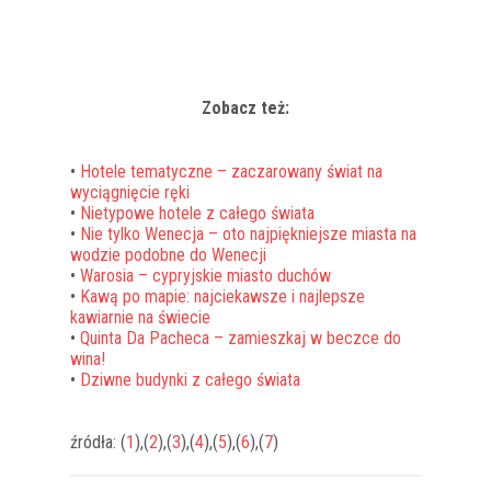
Zobacz też:
•
Hotele tematyczne – zaczarowany świat na
wyciągnięcie ręki
•
Nietypowe hotele z całego świata
•
Nie tylko Wenecja – oto najpiękniejsze miasta na
wodzie podobne do Wenecji
•
Warosia – cypryjskie miasto duchów
•
Kawą po mapie: najciekawsze i najlepsze
kawiarnie na świecie
•
Quinta Da Pacheca – zamieszkaj w beczce do
wina!
•
Dziwne budynki z całego świata
źródła: (
1
),(
2
),(
3
),(
4
),(
5
),(
6
),(
7
)