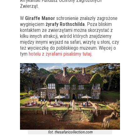
Afrykański Fundusz Ochrony Zagrożonych
Zwierząt.
W
Giraffe Manor
schronienie znalazły zagrożone
wyginięciem
żyrafy Rothschilda
. Poza bliskim
kontaktem ze zwierzętami można skorzystać z
kilku innych atrakcji, wśród których znajdziemy
między innymi wyjazd na safari, wizytę u słoni, czy
też wycieczkę do pobliskiego muzeum. Więcej o
tym
hotelu z żyrafami pisaliśmy tutaj
.
fot. thesafaricollection.com