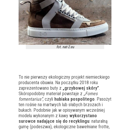
fot. nat-2.eu
To nie pierwszy ekologiczny projekt niemieckiego
producenta obuwia. Na początku 2018 roku
zaprezentowano buty z
„grzybowej skóry”
.
Skóropodobny materiał powstaje z
„Fomes
fomentarius”
, czyli
hubiaka pospolitego
. Pasożyt
ten rośnie na martwych lub słabych brzozach i
bukach. Podobnie jak w opisywanym wcześniej
modelu wykonanym z kawy
wykorzystano
surowce nadające się do recyklingu
: naturalną
gumę (podeszwa), ekologiczne bawełniane frotte,