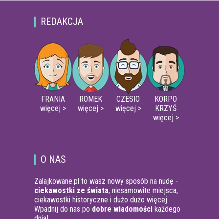
REDAKCJA
FRANIA
ROMEK
CZESIO
KORPO
więcej >
więcej >
więcej >
KRZYŚ
więcej >
O NAS
Zalajkowane.pl to wasz nowy sposób na nudę -
ciekawostki ze świata
, niesamowite miejsca,
ciekawostki historyczne i dużo dużo więcej.
Wpadnij do nas po
dobre wiadomości
każdego
dnia!