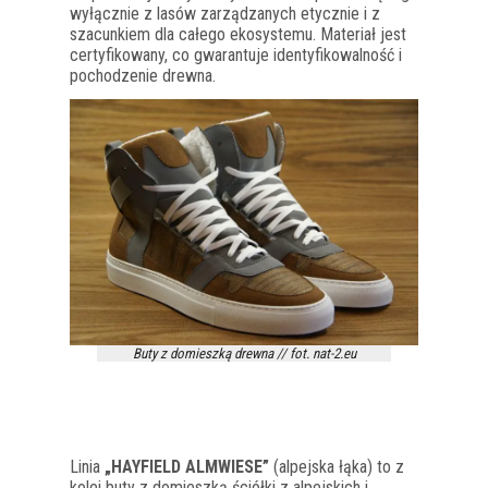
wyłącznie z lasów zarządzanych etycznie i z
szacunkiem dla całego ekosystemu. Materiał jest
certyfikowany, co gwarantuje identyfikowalność i
pochodzenie drewna.
Buty z domieszką drewna // fot. nat-2.eu
Linia
„HAYFIELD ALMWIESE”
(alpejska łąka) to z
kolei buty z domieszką ściółki z alpejskich i