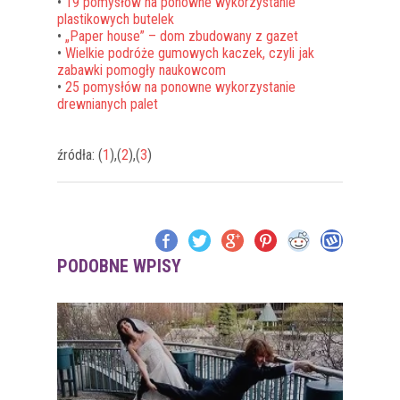
•
19 pomysłów na ponowne wykorzystanie
plastikowych butelek
•
„Paper house” – dom zbudowany z gazet
•
Wielkie podróże gumowych kaczek, czyli jak
zabawki pomogły naukowcom
•
25 pomysłów na ponowne wykorzystanie
drewnianych palet
źródła: (
1
),(
2
),(
3
)
PODOBNE WPISY