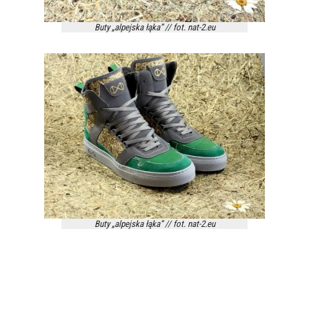
Buty „alpejska łąka” // fot. nat-2.eu
Buty „alpejska łąka” // fot. nat-2.eu