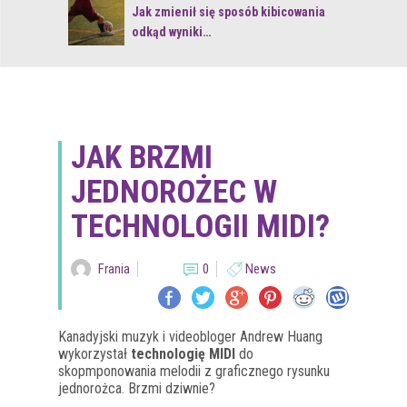
 z naturą
Jak zmienił się sposób kibicowania
odkąd wyniki…
JAK BRZMI
JEDNOROŻEC W
TECHNOLOGII MIDI?
Frania
0
News
Kanadyjski muzyk i videobloger Andrew Huang
wykorzystał
technologię MIDI
do
skopmponowania melodii z graficznego rysunku
jednorożca. Brzmi dziwnie?