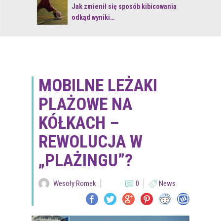
 z naturą
Jak zmienił się sposób kibicowania
odkąd wyniki…
MOBILNE LEŻAKI
PLAŻOWE NA
KÓŁKACH –
REWOLUCJA W
„PLAŻINGU”?
Wesoły Romek
0
News