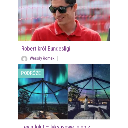
Robert król Bundesligi
Wesoły Romek
PODRÓŻE
Levin Iglut – luksusowe igloo z