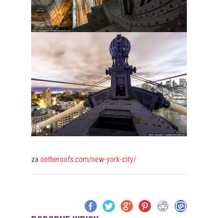
za
ontheroofs.com/new-york-city/