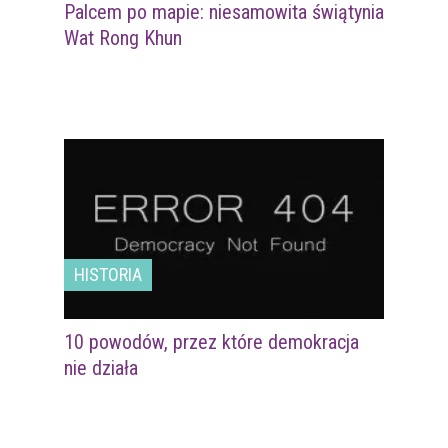
Palcem po mapie: niesamowita świątynia
Wat Rong Khun
HISTORIA
10 powodów, przez które demokracja
nie działa