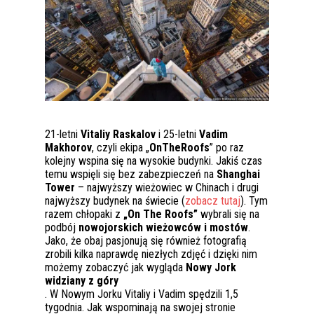
21-letni
Vitaliy Raskalov
i 25-letni
Vadim
Makhorov
, czyli ekipa „
OnTheRoofs
” po raz
kolejny wspina się na wysokie budynki. Jakiś czas
temu wspięli się bez zabezpieczeń na
Shanghai
Tower
– najwyższy wieżowiec w Chinach i drugi
najwyższy budynek na świecie (
zobacz tutaj
). Tym
razem chłopaki z
„On The Roofs”
wybrali się na
podbój
nowojorskich wieżowców i mostów
.
Jako, że obaj pasjonują się również fotografią
zrobili kilka naprawdę niezłych zdjęć i dzięki nim
możemy zobaczyć jak wygląda
Nowy Jork
widziany z góry
. W Nowym Jorku Vitaliy i Vadim spędzili 1,5
tygodnia. Jak wspominają na swojej stronie