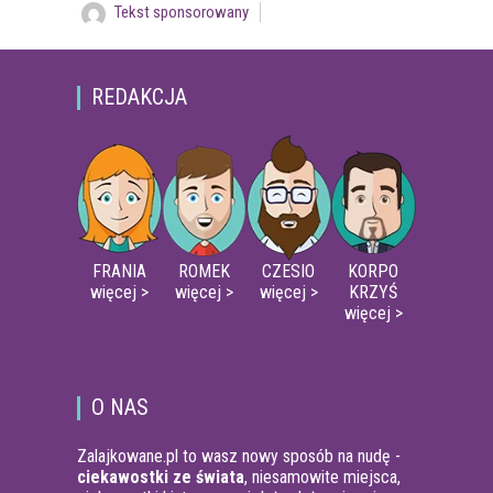
Tekst sponsorowany
REDAKCJA
FRANIA
ROMEK
CZESIO
KORPO
więcej >
więcej >
więcej >
KRZYŚ
więcej >
O NAS
Zalajkowane.pl to wasz nowy sposób na nudę -
ciekawostki ze świata
, niesamowite miejsca,