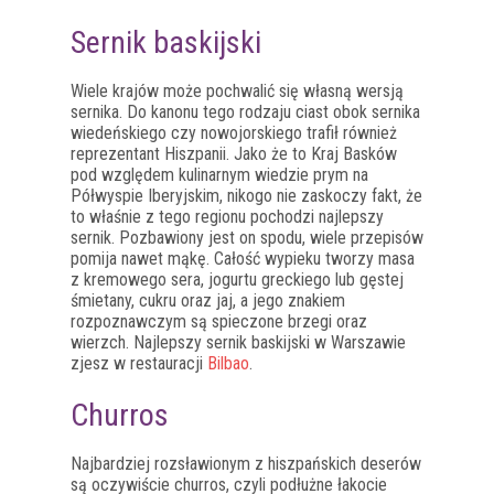
Sernik baskijski
Wiele krajów może pochwalić się własną wersją
sernika. Do kanonu tego rodzaju ciast obok sernika
wiedeńskiego czy nowojorskiego trafił również
reprezentant Hiszpanii. Jako że to Kraj Basków
pod względem kulinarnym wiedzie prym na
Półwyspie Iberyjskim, nikogo nie zaskoczy fakt, że
to właśnie z tego regionu pochodzi najlepszy
sernik. Pozbawiony jest on spodu, wiele przepisów
pomija nawet mąkę. Całość wypieku tworzy masa
z kremowego sera, jogurtu greckiego lub gęstej
śmietany, cukru oraz jaj, a jego znakiem
rozpoznawczym są spieczone brzegi oraz
wierzch. Najlepszy sernik baskijski w Warszawie
zjesz w restauracji
Bilbao
.
Churros
Najbardziej rozsławionym z hiszpańskich deserów
są oczywiście churros, czyli podłużne łakocie