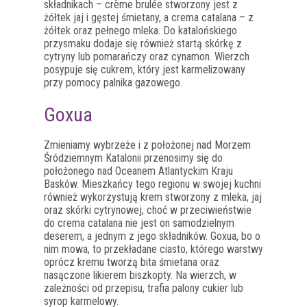
składnikach – crème brulée stworzony jest z
żółtek jaj i gęstej śmietany, a crema catalana – z
żółtek oraz pełnego mleka. Do katalońskiego
przysmaku dodaje się również startą skórkę z
cytryny lub pomarańczy oraz cynamon. Wierzch
posypuje się cukrem, który jest karmelizowany
przy pomocy palnika gazowego.
Goxua
Zmieniamy wybrzeże i z położonej nad Morzem
Śródziemnym Katalonii przenosimy się do
położonego nad Oceanem Atlantyckim Kraju
Basków. Mieszkańcy tego regionu w swojej kuchni
również wykorzystują krem stworzony z mleka, jaj
oraz skórki cytrynowej, choć w przeciwieństwie
do crema catalana nie jest on samodzielnym
deserem, a jednym z jego składników. Goxua, bo o
nim mowa, to przekładane ciasto, którego warstwy
oprócz kremu tworzą bita śmietana oraz
nasączone likierem biszkopty. Na wierzch, w
zależności od przepisu, trafia palony cukier lub
syrop karmelowy.