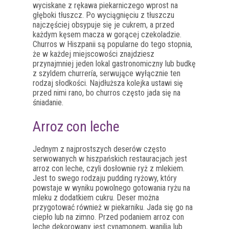
wyciskane z rękawa piekarniczego wprost na
głęboki tłuszcz. Po wyciągnięciu z tłuszczu
najczęściej obsypuje się je cukrem, a przed
każdym kęsem macza w gorącej czekoladzie.
Churros w Hiszpanii są popularne do tego stopnia,
że w każdej miejscowości znajdziesz
przynajmniej jeden lokal gastronomiczny lub budkę
z szyldem churrería, serwujące wyłącznie ten
rodzaj słodkości. Najdłuższa kolejka ustawi się
przed nimi rano, bo churros często jada się na
śniadanie.
Arroz con leche
Jednym z najprostszych deserów często
serwowanych w hiszpańskich restauracjach jest
arroz con leche, czyli dosłownie ryż z mlekiem.
Jest to swego rodzaju pudding ryżowy, który
powstaje w wyniku powolnego gotowania ryżu na
mleku z dodatkiem cukru. Deser można
przygotować również w piekarniku. Jada się go na
ciepło lub na zimno. Przed podaniem arroz con
leche dekorowany jest cynamonem, wanilią lub