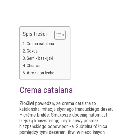
Spis treści
Crema catalana
Goxua
Sernik baskijski
Churros
Arroz con leche
Crema catalana
Złośliwi powiedzą, że crema catalana to
katalońska imitacja słynnego francuskiego deseru
– crème brulée. Smakosze docenią natomiast
lżejszą konsystencję i cytrusowy posmak
hiszpańskiego odpowiednika. Subtelna różnica
pomiędzy tymi deserami tkwi w nieco innych