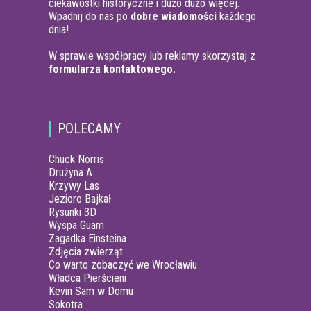
ciekawostki historyczne i dużo dużo więcej.
Wpadnij do nas po
dobre wiadomości
każdego
dnia!
W sprawie współpracy lub reklamy skorzystaj z
formularza kontaktowego.
POLECAMY
Chuck Norris
Drużyna A
Krzywy Las
Jezioro Bajkał
Rysunki 3D
Wyspa Guam
Zagadka Einsteina
Zdjęcia zwierząt
Co warto zobaczyć we Wrocławiu
Władca Pierścieni
Kevin Sam w Domu
Sokotra