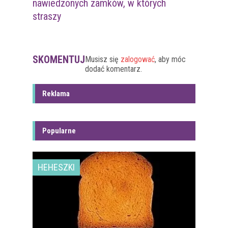
nawiedzonych zamków, w których
straszy
SKOMENTUJ
Musisz się
zalogować
, aby móc
dodać komentarz.
Reklama
Popularne
HEHESZKI