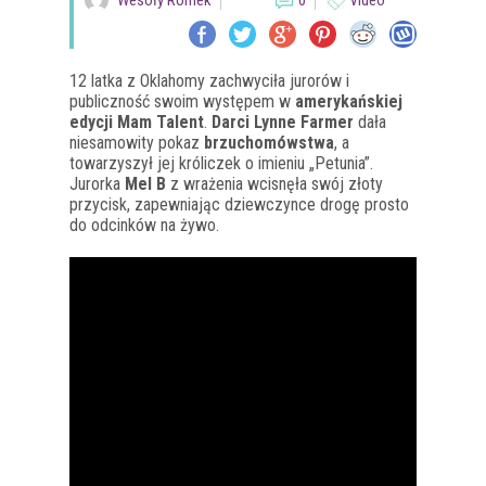
Wesoły Romek
0
Video
12 latka z Oklahomy zachwyciła jurorów i
publiczność swoim występem w
amerykańskiej
edycji Mam Talent
.
Darci Lynne Farmer
dała
niesamowity pokaz
brzuchomówstwa
, a
towarzyszył jej króliczek o imieniu „Petunia”.
Jurorka
Mel B
z wrażenia wcisnęła swój złoty
przycisk, zapewniając dziewczynce drogę prosto
do odcinków na żywo.