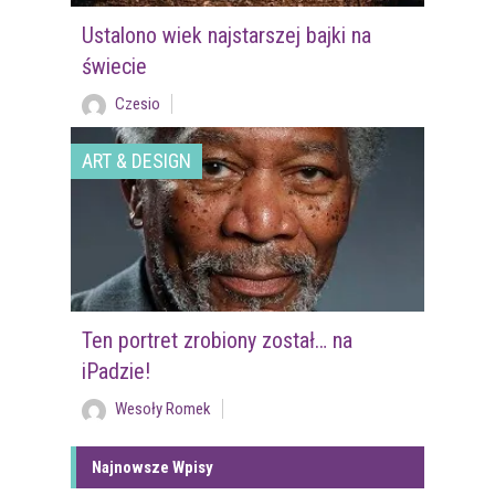
Ustalono wiek najstarszej bajki na
świecie
Czesio
ART & DESIGN
Ten portret zrobiony został… na
iPadzie!
Wesoły Romek
Najnowsze Wpisy