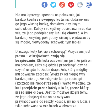
Nie ma lepszego sposobu na pokazanie, jak
bardzo
kochasz swojego kota
, niż obdarowanie
go jego własną budką, domkiem, czy innym
schowkiem. Każdy szczęśliwy posiadacz mruczka
wie, że jego podopieczny
lubi się
chować
. A im
bardziej zmyślny, pokręcony, ciasny i, wydawać by
się mogło, niewygodny schowek, tym lepiej!
Dlaczego koty tak się zachowują? Przyczyna jest
prosta – w kryjówkach
czują się
bezpiecznie
. Dla kota oczywistym jest, że jeśli on
ma problem, żeby się gdzieś przecisnąć, czy na
czymś usiąść, to żaden drapieżnik, który mógłby
mu poważnie zagrozić (większy od niego) tym
bardziej nie będzie mógł się tam przecisnąć
(szczególnie niepostrzeżenie). Warto wiedzieć, że
kot przejdzie przez każdy otwór, przez który
przeciśnie głowę
. Jest to możliwe dzięki temu,
że jego obojczyki nie są na sztywno
przymocowane do reszty kośćca, jak np. u ludzi, a
tylko schowane w mięśniach w obszarze