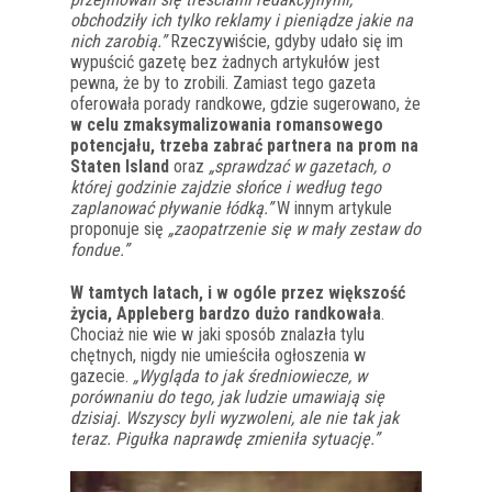
obchodziły ich tylko reklamy i pieniądze jakie na
nich zarobią.”
Rzeczywiście, gdyby udało się im
wypuścić gazetę bez żadnych artykułów jest
pewna, że by to zrobili. Zamiast tego gazeta
oferowała porady randkowe, gdzie sugerowano, że
w celu zmaksymalizowania romansowego
potencjału, trzeba zabrać partnera na prom na
Staten Island
oraz
„sprawdzać w gazetach, o
której godzinie zajdzie słońce i według tego
zaplanować pływanie łódką.”
W innym artykule
proponuje się
„zaopatrzenie się w mały zestaw do
fondue.”
W tamtych latach, i w ogóle przez większość
życia, Appleberg bardzo dużo randkowała
.
Chociaż nie wie w jaki sposób znalazła tylu
chętnych, nigdy nie umieściła ogłoszenia w
gazecie.
„Wygląda to jak średniowiecze, w
porównaniu do tego, jak ludzie umawiają się
dzisiaj. Wszyscy byli wyzwoleni, ale nie tak jak
teraz. Pigułka naprawdę zmieniła sytuację.”