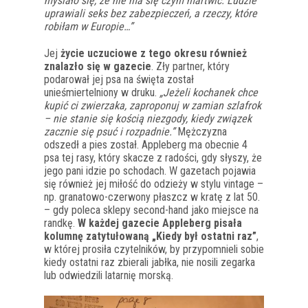
myślało się, że nie ma się czym martwić. Ludzie
uprawiali seks bez zabezpieczeń, a rzeczy, które
robiłam w Europie…”
Jej
życie uczuciowe z tego okresu również
znalazło się w gazecie
. Zły partner, który
podarował jej psa na święta został
unieśmiertelniony w druku.
„Jeżeli kochanek chce
kupić ci zwierzaka, zaproponuj w zamian szlafrok
– nie stanie się kością niezgody, kiedy związek
zacznie się psuć i rozpadnie.”
Mężczyzna
odszedł a pies został. Appleberg ma obecnie 4
psa tej rasy, który skacze z radości, gdy słyszy, że
jego pani idzie po schodach. W gazetach pojawia
się również jej miłość do odzieży w stylu vintage –
np. granatowo-czerwony płaszcz w kratę z lat 50.
– gdy poleca sklepy second-hand jako miejsce na
randkę.
W każdej gazecie Appleberg pisała
kolumnę zatytułowaną „Kiedy był ostatni raz”
,
w której prosiła czytelników, by przypomnieli sobie
kiedy ostatni raz zbierali jabłka, nie nosili zegarka
lub odwiedzili latarnię morską.