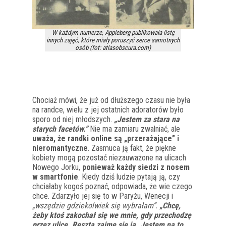
W każdym numerze, Appleberg publikowała listę
innych zajęć, które miały poruszyć serce samotnych
osób (fot: atlasobscura.com)
Chociaż mówi, że już od dłuższego czasu nie była
na randce, wielu z jej ostatnich adoratorów było
sporo od niej młodszych.
„Jestem za stara na
starych facetów.”
Nie ma zamiaru zwalniać, ale
uważa, że randki online są „przerażające” i
nieromantyczne
. Zasmuca ją fakt, że piękne
kobiety mogą pozostać niezauważone na ulicach
Nowego Jorku,
ponieważ każdy siedzi z nosem
w smartfonie
. Kiedy dziś ludzie pytają ją, czy
chciałaby kogoś poznać, odpowiada, że wie czego
chce. Zdarzyło jej się to w Paryżu, Wenecji i
„wszędzie gdziekolwiek się wybrałam”.
„Chcę,
żeby ktoś zakochał się we mnie, gdy przechodzę
przez ulicę. Resztą zajmę się ja. Jestem na to