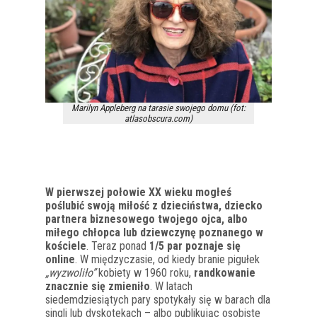
Marilyn Appleberg na tarasie swojego domu (fot:
atlasobscura.com)
W pierwszej połowie XX wieku mogłeś
poślubić swoją miłość z dzieciństwa, dziecko
partnera biznesowego twojego ojca, albo
miłego chłopca lub dziewczynę poznanego w
kościele
. Teraz ponad
1/5 par poznaje się
online
. W międzyczasie, od kiedy branie pigułek
„wyzwoliło”
kobiety w 1960 roku,
randkowanie
znacznie się zmieniło
. W latach
siedemdziesiątych pary spotykały się w barach dla
singli lub dyskotekach – albo publikując osobiste