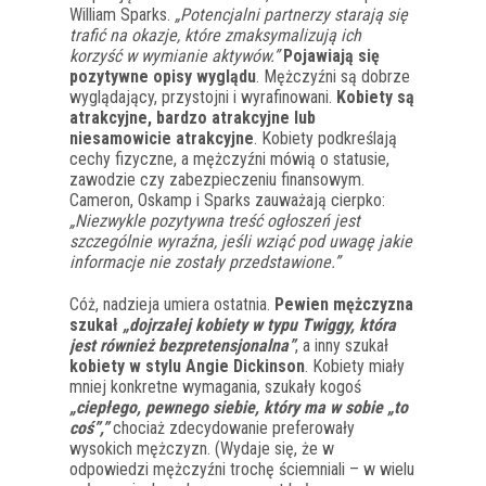
William Sparks.
„Potencjalni partnerzy starają się
trafić na okazje, które zmaksymalizują ich
korzyść w wymianie aktywów.”
Pojawiają się
pozytywne opisy wyglądu
. Mężczyźni są dobrze
wyglądający, przystojni i wyrafinowani.
Kobiety są
atrakcyjne, bardzo atrakcyjne lub
niesamowicie atrakcyjne
. Kobiety podkreślają
cechy fizyczne, a mężczyźni mówią o statusie,
zawodzie czy zabezpieczeniu finansowym.
Cameron, Oskamp i Sparks zauważają cierpko:
„Niezwykle pozytywna treść ogłoszeń jest
szczególnie wyraźna, jeśli wziąć pod uwagę jakie
informacje nie zostały przedstawione.”
Cóż, nadzieja umiera ostatnia.
Pewien mężczyzna
szukał
„dojrzałej kobiety w typu Twiggy, która
jest również bezpretensjonalna”
, a inny szukał
kobiety w stylu Angie Dickinson
. Kobiety miały
mniej konkretne wymagania, szukały kogoś
„ciepłego, pewnego siebie, który ma w sobie „to
coś”,”
chociaż zdecydowanie preferowały
wysokich mężczyzn. (Wydaje się, że w
odpowiedzi mężczyźni trochę ściemniali – w wielu