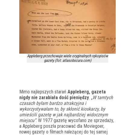
Appleberg przechowuje wiele oryginalnych rękopisów
gazety (fot: atlasobscura.com)
Mimo najlepszych starań
Appleberg, gazeta
nigdy nie zarabiała dość pieniędzy
.
„W tamtych
czasach byłam bardzo atrakcyjna i
wykorzystywałam to, by skłonić kioskarzy, by
umieścili gazetę w jak najbardziej widocznym
miejscu”
. W 1977 gazetę wycofano ze sprzedaży,
a Appleberg poszła pracować dla Moviegoer,
nowej gazety o filmach należącej do tej samej