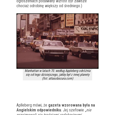
ogłoszeniach podawany wzrost był zawsze
chociaż odrobinę większy od średniego.)
Manhattan w latach 70. według Appleberg odróżnia
się od tego dzisiejszego, jakby był z innej planety
(fot: atlasobscura.com)
Aplleberg mówi, że
gazeta wzorowana była na
Angielskim odpowiedniku
. Jej szefowie
„nie
przejmowali się treściami redakcyjnymi,