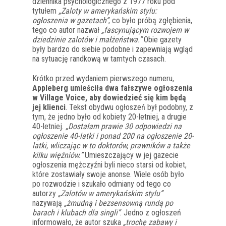
dziennika psychologicznego z 1977 roku pod
tytułem
„Zaloty w amerykańskim stylu:
ogłoszenia w gazetach”
, co było próbą zgłębienia,
tego co autor nazwał
„fascynującym rozwojem w
dziedzinie zalotów i małżeństwa.”
Obie gazety
były bardzo do siebie podobne i zapewniają wgląd
na sytuację randkową w tamtych czasach.
Krótko przed wydaniem pierwszego numeru,
Appleberg umieściła dwa fałszywe ogłoszenia
w Village Voice, aby dowiedzieć się kim będą
jej klienci
. Tekst obydwu ogłoszeń był podobny, z
tym, że jedno było od kobiety 20-letniej, a drugie
40-letniej.
„Dostałam prawie 30 odpowiedzi na
ogłoszenie 40-latki i ponad 200 na ogłoszenie 20-
latki, wliczając w to doktorów, prawników a także
kilku więźniów.”
Umieszczający w jej gazecie
ogłoszenia mężczyźni byli nieco starsi od kobiet,
które zostawiały swoje anonse. Wiele osób było
po rozwodzie i szukało odmiany od tego co
autorzy
„Zalotów w amerykańskim stylu”
nazywają
„żmudną i bezsensowną rundą po
barach i klubach dla singli”
. Jedno z ogłoszeń
informowało, że autor szuka
„trochę zabawy i