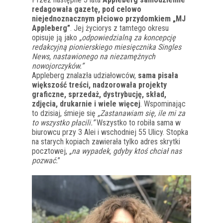
redagowała gazetę, pod celowo
niejednoznacznym płciowo przydomkiem „MJ
Appleberg”
. Jej życiorys z tamtego okresu
opisuje ją jako
„odpowiedzialną za koncepcję
redakcyjną pionierskiego miesięcznika Singles
News, nastawionego na niezamężnych
nowojorczyków.”
Appleberg znalazła udziałowców,
sama pisała
większość treści, nadzorowała projekty
graficzne, sprzedaż, dystrybucję, skład,
zdjęcia, drukarnie i wiele więcej
. Wspominając
to dzisiaj, śmieje się
„Zastanawiam się, ile mi za
to wszystko płacili.”
Wszystko to robiła sama w
biurowcu przy 3 Alei i wschodniej 55 Ulicy. Stopka
na starych kopiach zawierała tylko adres skrytki
pocztowej,
„na wypadek, gdyby ktoś chciał nas
pozwać.
”