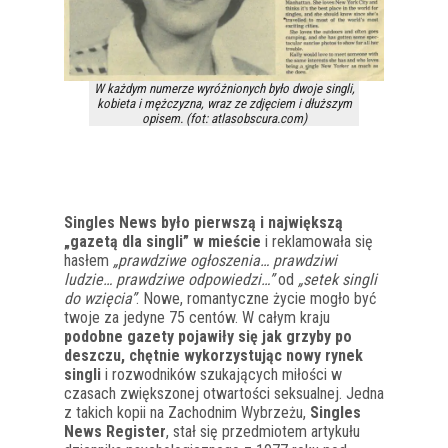
W każdym numerze wyróżnionych było dwoje singli,
kobieta i mężczyzna, wraz ze zdjęciem i dłuższym
opisem. (fot: atlasobscura.com)
Singles News było pierwszą i największą
„gazetą dla singli” w mieście
i reklamowała się
hasłem
„prawdziwe ogłoszenia… prawdziwi
ludzie… prawdziwe odpowiedzi…”
od
„setek singli
do wzięcia”
. Nowe, romantyczne życie mogło być
twoje za jedyne 75 centów. W całym kraju
podobne gazety pojawiły się jak grzyby po
deszczu, chętnie wykorzystując nowy rynek
singli
i rozwodników szukających miłości w
czasach zwiększonej otwartości seksualnej. Jedna
z takich kopii na Zachodnim Wybrzeżu,
Singles
News Register
, stał się przedmiotem artykułu