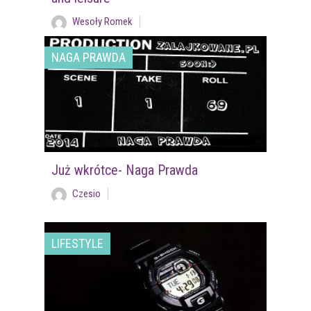
Wesoły Romek
NAGA PRAWDA
Już wkrótce- Naga Prawda
Czesio
LIFESTYLE