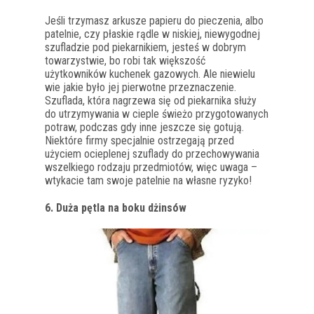
Jeśli trzymasz arkusze papieru do pieczenia, albo
patelnie, czy płaskie rądle w niskiej, niewygodnej
szufladzie pod piekarnikiem, jesteś w dobrym
towarzystwie, bo robi tak większość
użytkowników kuchenek gazowych. Ale niewielu
wie jakie było jej pierwotne przeznaczenie.
Szuflada, która nagrzewa się od piekarnika służy
do utrzymywania w cieple świeżo przygotowanych
potraw, podczas gdy inne jeszcze się gotują.
Niektóre firmy specjalnie ostrzegają przed
użyciem ocieplenej szuflady do przechowywania
wszelkiego rodzaju przedmiotów, więc uwaga –
wtykacie tam swoje patelnie na własne ryzyko!
6. Duża pętla na boku dżinsów