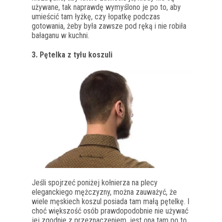
używane, tak naprawdę wymyślono je po to, aby
umieścić tam łyżkę, czy łopatkę podczas
gotowania, żeby była zawsze pod ręką i nie robiła
bałaganu w kuchni.
3. Pętelka z tyłu koszuli
Jeśli spojrzeć poniżej kołnierza na plecy
eleganckiego mężczyzny, można zauważyć, że
wiele męskiech koszul posiada tam małą pętelkę. I
c
hoć większość osób prawdopodobnie nie używać
jej zgodnie z przeznaczeniem, jest ona tam po to,