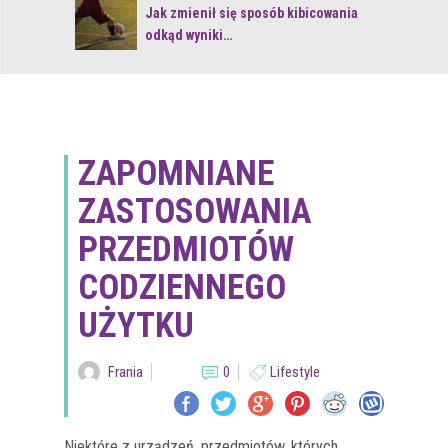
 z naturą
Jak zmienił się sposób kibicowania
odkąd wyniki…
ZAPOMNIANE
ZASTOSOWANIA
PRZEDMIOTÓW
CODZIENNEGO
UŻYTKU
Frania
0
Lifestyle
Niektóre z urządzeń, przedmiotów, których