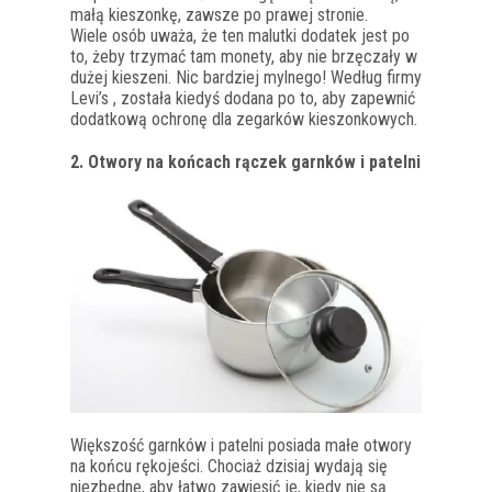
małą kieszonkę, zawsze po prawej stronie.
Wiele osób uważa, że ten malutki dodatek jest po
to, żeby trzymać tam monety, aby nie brzęczały w
dużej kieszeni. Nic bardziej mylnego! W
edług firmy
Levi’s
, została kiedyś dodana po to, aby zapewnić
dodatkową ochronę dla zegarków kieszonkowych.
2. Otwory na końcach rączek garnków i patelni
Większość garnków i patelni posiada małe otwory
na końcu rękojeści. Chociaż dzisiaj wydają się
niezbędne, aby łatwo zawiesić je, kiedy nie są