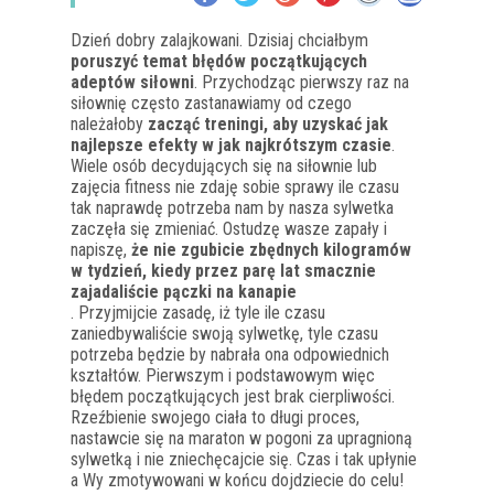
Dzień dobry zalajkowani. Dzisiaj chciałbym
poruszyć temat błędów początkujących
adeptów siłowni
. Przychodząc pierwszy raz na
siłownię często zastanawiamy od czego
należałoby
zacząć treningi, aby uzyskać jak
najlepsze efekty w jak najkrótszym czasie
.
Wiele osób decydujących się na siłownie lub
zajęcia fitness nie zdaję sobie sprawy ile czasu
tak naprawdę potrzeba nam by nasza sylwetka
zaczęła się zmieniać. Ostudzę wasze zapały i
napiszę,
że nie zgubicie zbędnych kilogramów
w tydzień, kiedy przez parę lat smacznie
zajadaliście pączki na kanapie
. Przyjmijcie zasadę, iż tyle ile czasu
zaniedbywaliście swoją sylwetkę, tyle czasu
potrzeba będzie by nabrała ona odpowiednich
kształtów. Pierwszym i podstawowym więc
błędem początkujących jest brak cierpliwości.
Rzeźbienie swojego ciała to długi proces,
nastawcie się na maraton w pogoni za upragnioną
sylwetką i nie zniechęcajcie się. Czas i tak upłynie
a Wy zmotywowani w końcu dojdziecie do celu!