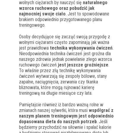
wolnych ciężarach by nauczyć się
naturalnego
wzorca ruchowego oraz pobudzić jak
najmocniej swoje ciało
. Jest to spowodowane
brakiem odpowiednio przygotowanego planu
treningowego.
Osoby decydujące się zacząć swoją przygodę z
wolnymi ciężarami często zapominają jak ważna
jest prawidłowa
technika wykonywania ćwiczeń
.
Nieodpowiednia technika ćwiczeń jest groźna dla
naszego zdrowia jednak powielanie złego wzorca
ruchowego ćwiczeń
jest jeszcze groźniejsze
.
To właśnie przez złą technikę wykonywania
ćwiczeń wytwarzają się zespoły bólowe, stany
zapalne, naciągnięcia, zerwania czy tkanka
bliznowata, które mogą rujnować karierę
treningową na długie miesiące czy lata.
Pamiętajcie również iż bardzo ważną rolne w
zmianach naszej sylwetki, która musi
współgrać z
naszym planem treningowym jest odpowiednio
dopasowana dieta do naszych potrzeb
. Jeśli
będziemy przychodzić na siłownie i spalać kalorie
a będziemy stosować niezbilansowaną dietę lub