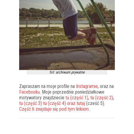
fot: archiwum prywatne
Zapraszam na moje profile na
Instagramie
, oraz na
Facebooku
. Moje poprzednie poniedziałkowe
motywatory znajdziecie
tu (część 1)
,
tu (część 2)
,
tu (część 3)
tu (część 4)
oraz tutaj
(cześć 5).
Część 6 znajduje się pod tym linkiem.