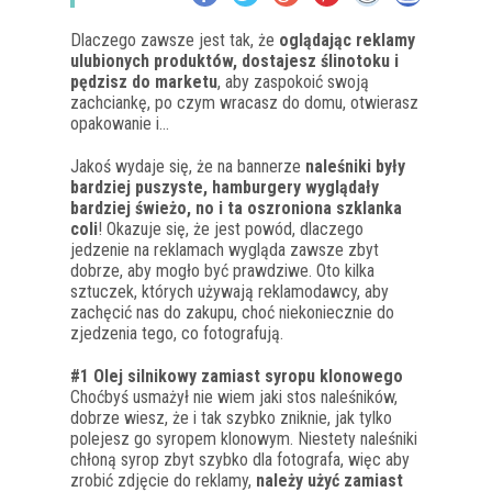
Dlaczego zawsze jest tak, że
oglądając reklamy
ulubionych produktów, dostajesz ślinotoku i
pędzisz do marketu
, aby zaspokoić swoją
zachciankę, po czym wracasz do domu, otwierasz
opakowanie i…
Jakoś wydaje się, że na bannerze
naleśniki były
bardziej puszyste, hamburgery wyglądały
bardziej świeżo, no i ta oszroniona szklanka
coli
! Okazuje się, że jest powód, dlaczego
jedzenie na reklamach wygląda zawsze zbyt
dobrze, aby mogło być prawdziwe. Oto kilka
sztuczek, których używają reklamodawcy, aby
zachęcić nas do zakupu, choć niekoniecznie do
zjedzenia tego, co fotografują.
#1 Olej silnikowy zamiast syropu klonowego
Choćbyś usmażył nie wiem jaki stos naleśników,
dobrze wiesz, że i tak szybko zniknie, jak tylko
polejesz go syropem klonowym. Niestety naleśniki
chłoną syrop zbyt szybko dla fotografa, więc aby
zrobić zdjęcie do reklamy,
należy użyć zamiast