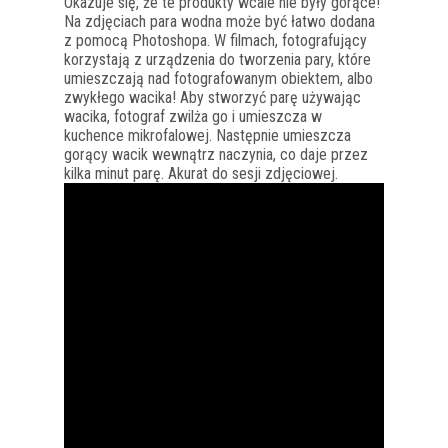
Okazuje się, że te produkty wcale nie były gorące!
Na zdjęciach para wodna może być łatwo dodana
z pomocą Photoshopa. W filmach, fotografujący
korzystają z urządzenia do tworzenia pary, które
umieszczają nad fotografowanym obiektem, albo
zwykłego wacika! Aby stworzyć parę używając
wacika, fotograf zwilża go i umieszcza w
kuchence mikrofalowej. Następnie umieszcza
gorący wacik wewnątrz naczynia, co daje przez
kilka minut parę. Akurat do sesji zdjęciowej.