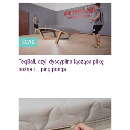
NEWS
TeqBall, czyli dyscyplina łącząca piłkę
nożną i … ping ponga