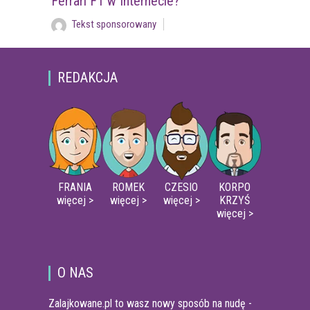
Ferrari F1 w Internecie?
Tekst sponsorowany
REDAKCJA
FRANIA
ROMEK
CZESIO
KORPO
więcej >
więcej >
więcej >
KRZYŚ
więcej >
O NAS
Zalajkowane.pl to wasz nowy sposób na nudę -