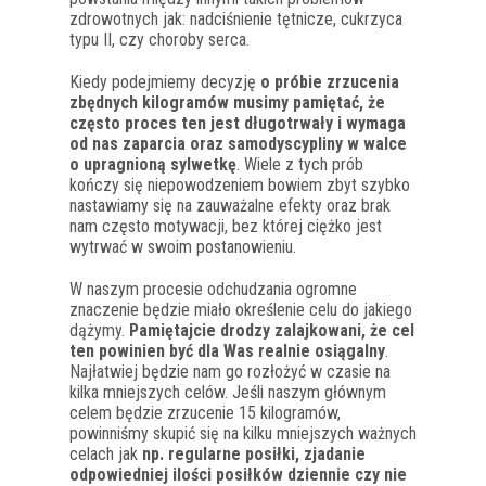
zdrowotnych jak: nadciśnienie tętnicze, cukrzyca
typu II, czy choroby serca.
Kiedy podejmiemy decyzję
o próbie zrzucenia
zbędnych kilogramów musimy pamiętać, że
często proces ten jest długotrwały i wymaga
od nas zaparcia oraz samodyscypliny w walce
o upragnioną sylwetkę
. Wiele z tych prób
kończy się niepowodzeniem bowiem zbyt szybko
nastawiamy się na zauważalne efekty oraz brak
nam często motywacji, bez której ciężko jest
wytrwać w swoim postanowieniu.
W naszym procesie odchudzania ogromne
znaczenie będzie miało określenie celu do jakiego
dążymy.
Pamiętajcie drodzy zalajkowani, że cel
ten powinien być dla Was realnie osiągalny
.
Najłatwiej będzie nam go rozłożyć w czasie na
kilka mniejszych celów. Jeśli naszym głównym
celem będzie zrzucenie 15 kilogramów,
powinniśmy skupić się na kilku mniejszych ważnych
celach jak
np. regularne posiłki, zjadanie
odpowiedniej ilości posiłków dziennie czy nie