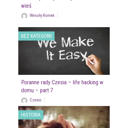
wieś
Wesoły Romek
BEZ KATEGORII
Poranne rady Czesia – life hacking w
domu – part 7
Czesio
HISTORIA