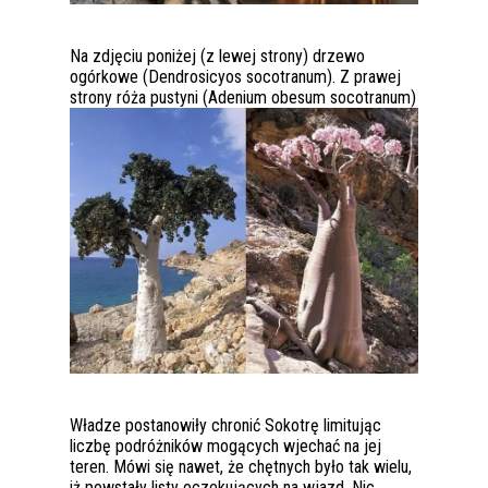
Na zdjęciu poniżej (z lewej strony) drzewo
ogórkowe (Dendrosicyos socotranum). Z prawej
strony róża pustyni (Adenium obesum socotranum)
Władze postanowiły chronić Sokotrę limitując
liczbę podróżników mogących wjechać na jej
teren. Mówi się nawet, że chętnych było tak wielu,
iż powstały listy oczekujących na wjazd. Nic