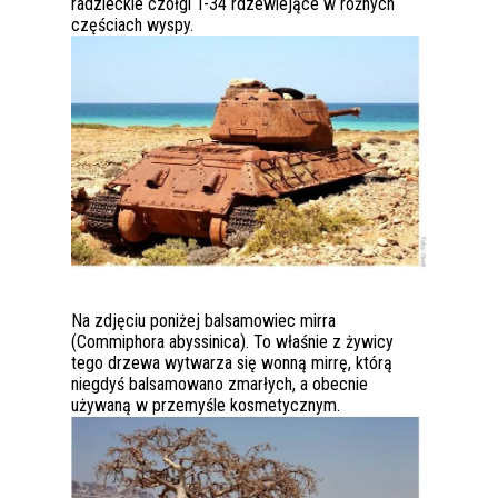
radzieckie czołgi T-34 rdzewiejące w różnych
częściach wyspy.
Na zdjęciu poniżej balsamowiec mirra
(Commiphora abyssinica). To właśnie z żywicy
tego drzewa wytwarza się wonną mirrę, którą
niegdyś balsamowano zmarłych, a obecnie
używaną w przemyśle kosmetycznym.