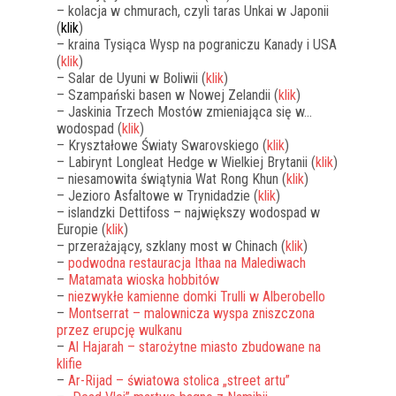
– kolacja w chmurach, czyli taras Unkai w Japonii
(
klik
)
– kraina Tysiąca Wysp na pograniczu Kanady i USA
(
klik
)
– Salar de Uyuni w Boliwii (
klik
)
– Szampański basen w Nowej Zelandii (
klik
)
– Jaskinia Trzech Mostów zmieniająca się w…
wodospad (
klik
)
– Kryształowe Światy Swarovskiego (
klik
)
– Labirynt Longleat Hedge w Wielkiej Brytanii (
klik
)
– niesamowita świątynia Wat Rong Khun (
klik
)
– Jezioro Asfaltowe w Trynidadzie (
klik
)
– islandzki Dettifoss – największy wodospad w
Europie (
klik
)
– przerażający, szklany most w Chinach (
klik
)
–
podwodna restauracja Ithaa na Malediwach
–
Matamata wioska hobbitów
–
niezwykłe kamienne domki Trulli w Alberobello
–
Montserrat – malownicza wyspa zniszczona
przez erupcję wulkanu
–
Al Hajarah – starożytne miasto zbudowane na
klifie
–
Ar-Rijad – światowa stolica „street artu”