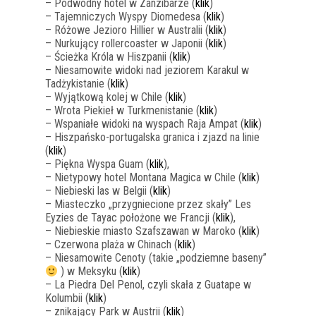
– Podwodny hotel w Zanzibarze (
klik
)
– Tajemniczych Wyspy Diomedesa (
klik
)
– Różowe Jezioro Hillier w Australii (
klik
)
– Nurkujący rollercoaster w Japonii (
klik
)
– Ścieżka Króla w Hiszpanii (
klik
)
– Niesamowite widoki nad jeziorem Karakul w
Tadżykistanie (
klik
)
– Wyjątkową kolej w Chile (
klik
)
– Wrota Piekieł w Turkmenistanie (
klik
)
– Wspaniałe widoki na wyspach Raja Ampat (
klik
)
– Hiszpańsko-portugalska granica i zjazd na linie
(
klik
)
– Piękna Wyspa Guam (
klik
),
– Nietypowy hotel Montana Magica w Chile (
klik
)
– Niebieski las w Belgii (
klik
)
– Miasteczko „przygniecione przez skały” Les
Eyzies de Tayac położone we Francji (
klik
),
– Niebieskie miasto Szafszawan w Maroko (
klik
)
– Czerwona plaża w Chinach (
klik
)
– Niesamowite Cenoty (takie „podziemne baseny”
) w Meksyku (
klik
)
– La Piedra Del Penol, czyli skała z Guatape w
Kolumbii (
klik
)
– znikający Park w Austrii (
klik
)