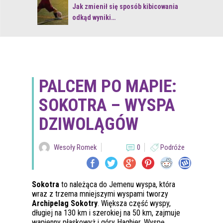
 z naturą
Jak zmienił się sposób kibicowania
odkąd wyniki…
PALCEM PO MAPIE:
SOKOTRA – WYSPA
DZIWOLĄGÓW
Wesoły Romek
0
Podróże
Sokotra
to należąca do Jemenu wyspa, która
wraz z trzema mniejszymi wyspami tworzy
Archipelag Sokotry
. Większa część wyspy,
długiej na 130 km i szerokiej na 50 km, zajmuje
wapienny płaskowyż i góry Haghier. Wyspę