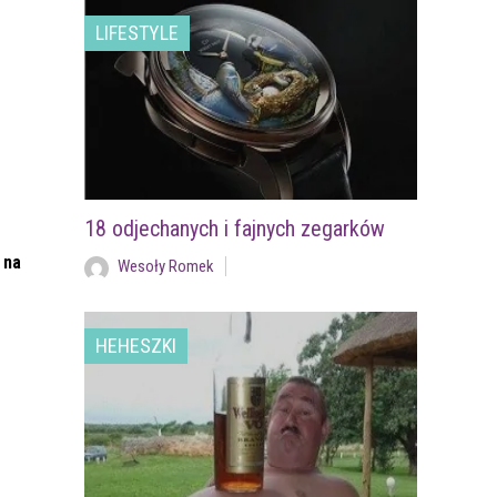
LIFESTYLE
18 odjechanych i fajnych zegarków
 na
Wesoły Romek
HEHESZKI