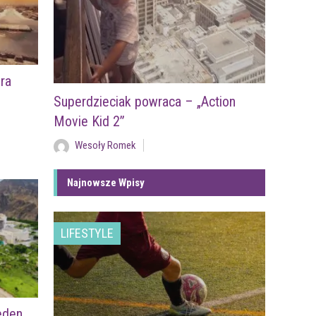
ra
Superdzieciak powraca – „Action
Movie Kid 2”
Wesoły Romek
Najnowsze Wpisy
LIFESTYLE
eden