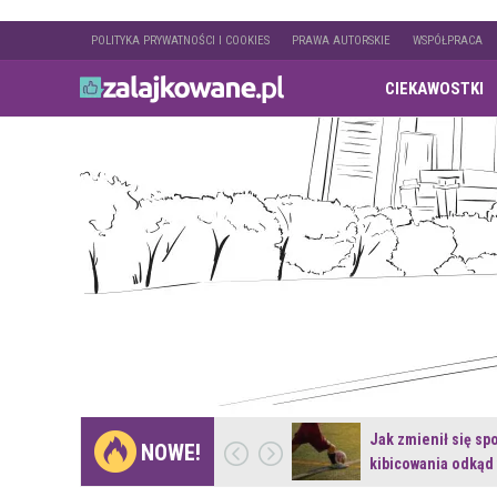
POLITYKA PRYWATNOŚCI I COOKIES
PRAWA AUTORSKIE
WSPÓŁPRACA
CIEKAWOSTKI
Gdzie pojechać na
Jak zmienił się sp
NOWE!
weekend z naturą w…
kibicowania odkąd