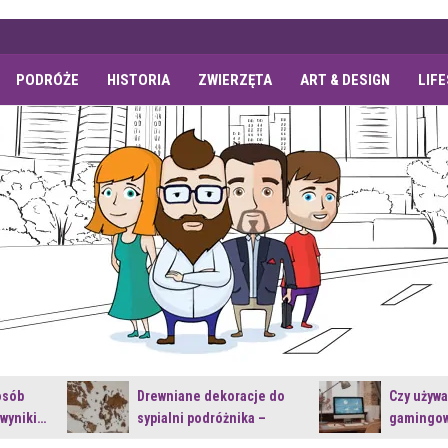
PODRÓŻE
HISTORIA
ZWIERZĘTA
ART & DESIGN
LIF
osób
Drewniane dekoracje do
Czy używ
 wyniki…
sypialni podróżnika –
gamingow
jakie…
najnowsz