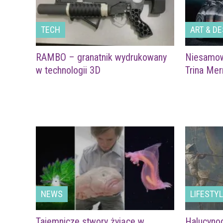
TECH
ART & DE
RAMBO – granatnik wydrukowany
Niesamowi
w technologii 3D
Trina Mer
NEWS
LIFESTY
Tajemnicze stwory żyjące w
Halucyno