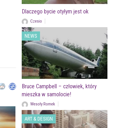
Dlaczego bycie otyłym jest ok
Czesio
NEWS
Bruce Campbell – człowiek, który
mieszka w samolocie!
Wesoły Romek
ART & DESIGN