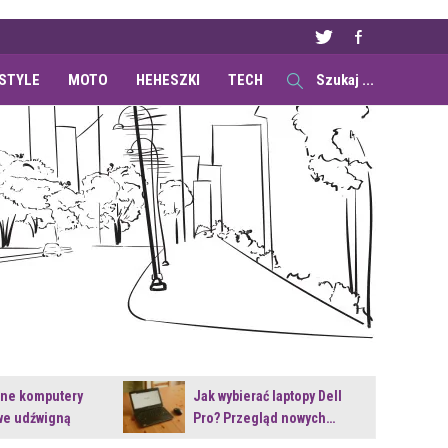
ESTYLE
MOTO
HEHESZKI
TECH
ane komputery
Jak wybierać laptopy Dell
e udźwigną
Pro? Przegląd nowych…
e premiery?