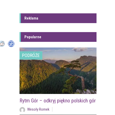
Reklama
Popularne
PODRÓŻE
Rytm Gór – odkryj piękno polskich gór
Wesoły Romek