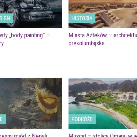
SIGN
HISTORIA
ty „body painting” –
Miasta Azteków – architektu
ry
prekolumbijska
LE
PODRÓŻE
genny miód z Nepalu
Muscat – stolica Omanu w j