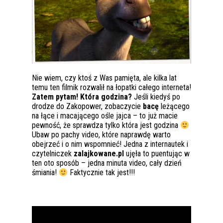
Nie wiem, czy ktoś z Was pamięta, ale kilka lat
temu ten filmik rozwalił na łopatki całego interneta!
Zatem pytam! Która godzina?
Jeśli kiedyś po
drodze do Zakopower, zobaczycie
bacę
leżącego
na łące i macającego ośle jajca – to już macie
pewność, że sprawdza tylko która jest godzina
Ubaw po pachy video, które naprawdę warto
obejrzeć i o nim wspomnieć! Jedna z internautek i
czytelniczek
zalajkowane.pl
ujęła to puentując w
ten oto sposób – jedna minuta video, cały dzień
śmiania!
Faktycznie tak jest!!!