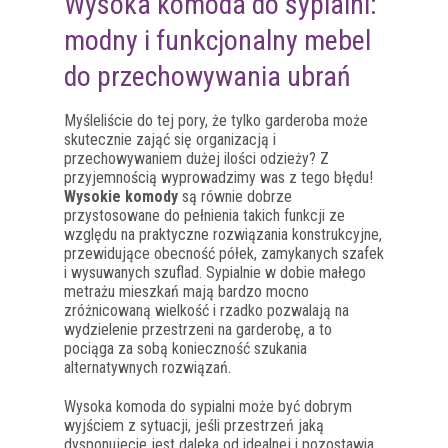
Wysoka komoda do sypialni:
modny i funkcjonalny mebel
do przechowywania ubrań
Myśleliście do tej pory, że tylko garderoba może
skutecznie zająć się organizacją i
przechowywaniem dużej ilości odzieży? Z
przyjemnością wyprowadzimy was z tego błędu!
Wysokie komody
są równie dobrze
przystosowane do pełnienia takich funkcji ze
względu na praktyczne rozwiązania konstrukcyjne,
przewidujące obecność półek, zamykanych szafek
i wysuwanych szuflad. Sypialnie w dobie małego
metrażu mieszkań mają bardzo mocno
zróżnicowaną wielkość i rzadko pozwalają na
wydzielenie przestrzeni na garderobę, a to
pociąga za sobą konieczność szukania
alternatywnych rozwiązań.
Wysoka komoda do sypialni może być dobrym
wyjściem z sytuacji, jeśli przestrzeń jaką
dysponujecie jest daleka od idealnej i pozostawia