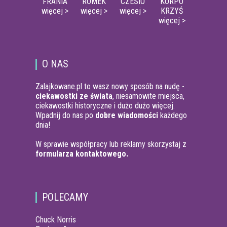
FRANIA
ROMEK
CZESIO
KORPO
więcej >
więcej >
więcej >
KRZYŚ
więcej >
O NAS
Zalajkowane.pl to wasz nowy sposób na nudę -
ciekawostki ze świata
, niesamowite miejsca,
ciekawostki historyczne i dużo dużo więcej.
Wpadnij do nas po
dobre wiadomości
każdego
dnia!
W sprawie współpracy lub reklamy skorzystaj z
formularza kontaktowego.
POLECAMY
Chuck Norris