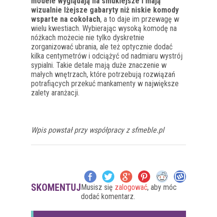
modele wyglądają na smuklejsze i mają
wizualnie lżejsze gabaryty niż niskie komody
wsparte na cokołach
, a to daje im przewagę w
wielu kwestiach. Wybierając wysoką komodę na
nóżkach możecie nie tylko dyskretnie
zorganizować ubrania, ale też optycznie dodać
kilka centymetrów i odciążyć od nadmiaru wystrój
sypialni. Takie detale mają duże znaczenie w
małych wnętrzach, które potrzebują rozwiązań
potrafiących przekuć mankamenty w największe
zalety aranżacji.
Wpis powstał przy współpracy z sfmeble.pl
SKOMENTUJ
Musisz się
zalogować
, aby móc
dodać komentarz.