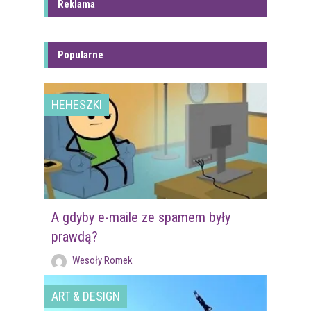
Reklama
Popularne
HEHESZKI
A gdyby e-maile ze spamem były
prawdą?
Wesoły Romek
ART & DESIGN