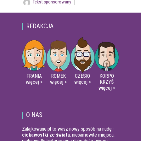
Tekst sponsorowany
REDAKCJA
FRANIA
ROMEK
CZESIO
KORPO
więcej >
więcej >
więcej >
KRZYŚ
więcej >
O NAS
Zalajkowane.pl to wasz nowy sposób na nudę -
ciekawostki ze świata
, niesamowite miejsca,
ciekawostki historyczne i dużo dużo więcej.