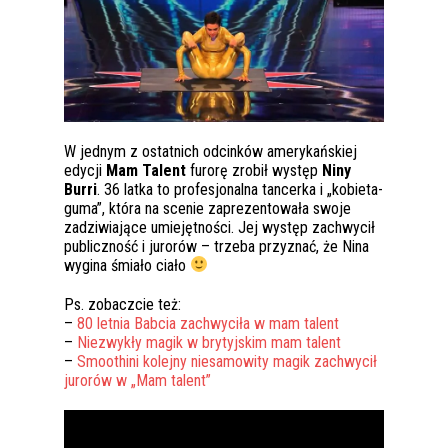
W jednym z ostatnich odcinków amerykańskiej
edycji
Mam Talent
furorę zrobił występ
Niny
Burri
. 36 latka to profesjonalna tancerka i „kobieta-
guma”, która na scenie zaprezentowała swoje
zadziwiające umiejętności. Jej występ zachwycił
publiczność i jurorów – trzeba przyznać, że Nina
wygina śmiało ciało
Ps. zobaczcie też:
–
80 letnia Babcia zachwyciła w mam talent
–
Niezwykły magik w brytyjskim mam talent
–
Smoothini kolejny niesamowity magik zachwycił
jurorów w „Mam talent”