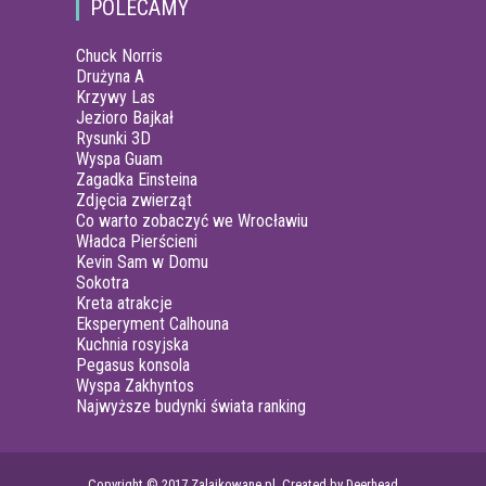
POLECAMY
Chuck Norris
Drużyna A
Krzywy Las
Jezioro Bajkał
Rysunki 3D
Wyspa Guam
Zagadka Einsteina
Zdjęcia zwierząt
Co warto zobaczyć we Wrocławiu
Władca Pierścieni
Kevin Sam w Domu
Sokotra
Kreta atrakcje
Eksperyment Calhouna
Kuchnia rosyjska
Pegasus konsola
Wyspa Zakhyntos
Najwyższe budynki świata ranking
Copyright © 2017 Zalajkowane.pl. Created by Deerhead