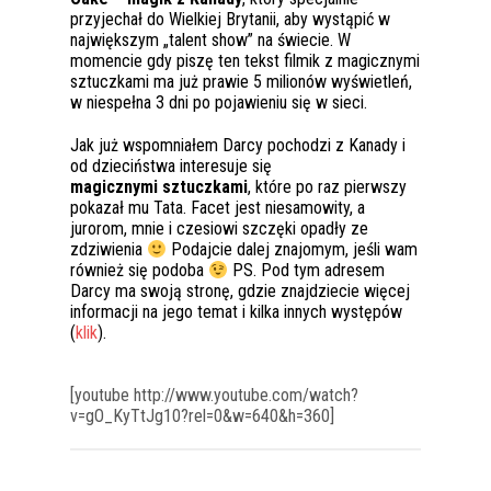
przyjechał do Wielkiej Brytanii, aby wystąpić w
największym „talent show” na świecie. W
momencie gdy piszę ten tekst filmik z magicznymi
sztuczkami ma już prawie 5 milionów wyświetleń,
w niespełna 3 dni po pojawieniu się w sieci.
Jak już wspomniałem Darcy pochodzi z Kanady i
od dzieciństwa interesuje się
magicznymi sztuczkami
, które po raz pierwszy
pokazał mu Tata. Facet jest niesamowity, a
jurorom, mnie i czesiowi szczęki opadły ze
zdziwienia
Podajcie dalej znajomym, jeśli wam
również się podoba
PS. Pod tym adresem
Darcy ma swoją stronę, gdzie znajdziecie więcej
informacji na jego temat i kilka innych występów
(
klik
).
[youtube http://www.youtube.com/watch?
v=gO_KyTtJg10?rel=0&w=640&h=360]