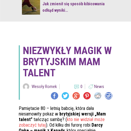
 z naturą
Jak zmienił się sposób kibicowania
odkąd wyniki…
NIEZWYKŁY MAGIK W
BRYTYJSKIM MAM
TALENT
Wesoły Romek
0
News
Pamiętacie 80 – letnią babcię, która dała
niesamowity pokaz w
brytyjskiej wersji „Mam
talent”
tańcząc sambę? (
kto nie widział może
zobaczyć tutaj
). Od kilku dni furorę robi
Darcy
Oake – magik z Kanady
, który specjalnie