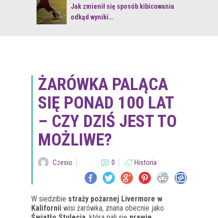
 z naturą
Jak zmienił się sposób kibicowania
odkąd wyniki…
ŻARÓWKA PALĄCA
SIĘ PONAD 100 LAT
– CZY DZIŚ JEST TO
MOŻLIWE?
Czesio
0
Historia
W siedzibie
straży pożarnej Livermore w
Kalifornii
wisi żarówka, znana obecnie jako
Światło Stulecia
, która pali się
prawie