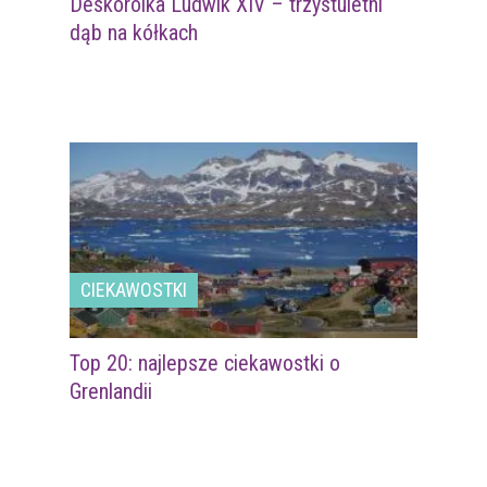
Deskorolka Ludwik XIV – trzystuletni
dąb na kółkach
CIEKAWOSTKI
Top 20: najlepsze ciekawostki o
Grenlandii