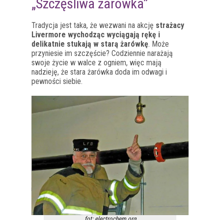
„Szczęśliwa żarówka”
Tradycja jest taka, że wezwani na akcję
strażacy
Livermore wychodząc wyciągają rękę i
delikatnie stukają w starą żarówkę
. Może
przyniesie im szczęście? Codziennie narażają
swoje życie w walce z ogniem, więc mają
nadzieję, że stara żarówka doda im odwagi i
pewności siebie.
fot: electrochem.org