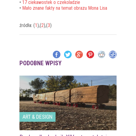
•
17 ciekawostek o czekoladzie
•
Mało znane fakty na temat obrazu Mona Lisa
źródła: (
1
),(
2
),(
3
)
PODOBNE WPISY
ART & DESIGN