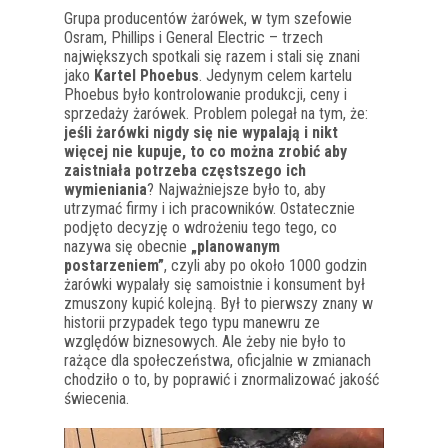
Grupa producentów żarówek, w tym szefowie
Osram, Phillips i General Electric – trzech
największych spotkali się razem i stali się znani
jako
Kartel Phoebus
. Jedynym celem kartelu
Phoebus było kontrolowanie produkcji, ceny i
sprzedaży żarówek. Problem polegał na tym, że:
jeśli żarówki nigdy się nie wypalają i nikt
więcej nie kupuje, to co można zrobić aby
zaistniała potrzeba częstszego ich
wymieniania
? Najważniejsze było to, aby
utrzymać firmy i ich pracowników. Ostatecznie
podjęto decyzję o wdrożeniu tego tego, co
nazywa się obecnie
„planowanym
postarzeniem”
, czyli aby po około 1000 godzin
żarówki wypalały się samoistnie i konsument był
zmuszony kupić kolejną. Był to pierwszy znany w
historii przypadek tego typu manewru ze
względów biznesowych. Ale żeby nie było to
rażące dla społeczeństwa, oficjalnie w zmianach
chodziło o to, by poprawić i znormalizować jakość
świecenia.