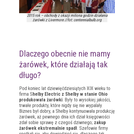
2015 rok – obchody z okazji miliona godzin działania
żarówki z Livermore //fot: centennialbulb.org
Dlaczego obecnie nie mamy
żarówek, które działają tak
długo?
Pod koniec lat dziewięćdziesiątych XIX wieku to
firma S
helby Electric z Shelby w stanie Ohio
produkowała żarówki
. Były to wysokiej jakości,
trwałe produkty, które nigdy się nie wypalały.
Biznes był dobry, a Shelby kontynuowała produkcję
żarówek, aż pewnego dnia ich dział księgowości
zdał sobie sprawę z czegoś dziwnego;
zakup
żarówek ekstremalnie spadł
. Szefowie firmy
spotkali się, aby dowiedzieć się, dlaczego tak