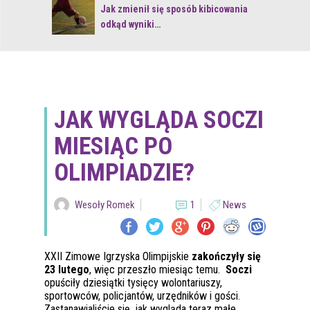
 z naturą
Jak zmienił się sposób kibicowania
odkąd wyniki…
JAK WYGLĄDA SOCZI
MIESIĄC PO
OLIMPIADZIE?
Wesoły Romek
1
News
XXII Zimowe Igrzyska Olimpijskie
zakończyły się
23 lutego
, więc przeszło miesiąc temu.
Soczi
opuściły dziesiątki tysięcy wolontariuszy,
sportowców, policjantów, urzędników i gości.
Zastanawialiście się, jak wygląda teraz małe