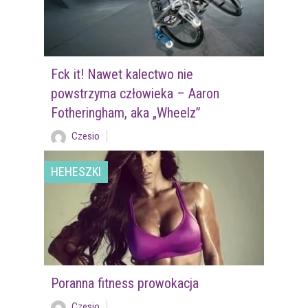
Fck it! Nawet kalectwo nie
powstrzyma człowieka – Aaron
Fotheringham, aka „Wheelz”
Czesio
HEHESZKI
Poranna fitness prowokacja
Czesio