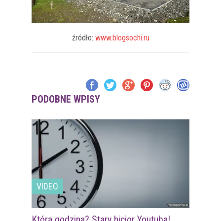
źródło:
www.blogsochi.ru
PODOBNE WPISY
VIDEO
Która godzina? Stary hicior Youtuba!