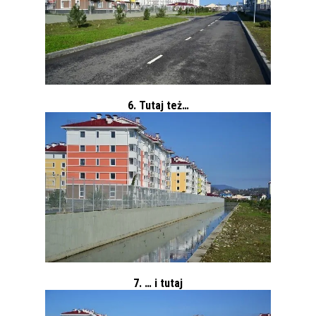
6. Tutaj też…
7. … i tutaj