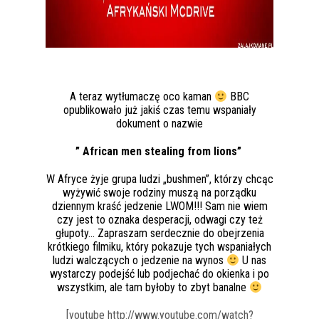
A teraz wytłumaczę oco kaman
BBC
opublikowało już jakiś czas temu wspaniały
dokument o nazwie
” African men stealing from lions”
W Afryce żyje grupa ludzi „bushmen”, którzy chcąc
wyżywić swoje rodziny muszą na porządku
dziennym kraść jedzenie LWOM!!! Sam nie wiem
czy jest to oznaka desperacji, odwagi czy też
głupoty… Zapraszam serdecznie do obejrzenia
krótkiego filmiku, który pokazuje tych wspaniałych
ludzi walczących o jedzenie na wynos
U nas
wystarczy podejść lub podjechać do okienka i po
wszystkim, ale tam byłoby to zbyt banalne
[youtube http://www.youtube.com/watch?