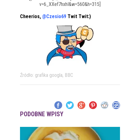
v=6_XXef7hxhI&w=560&h=315]
Cheerios,
@Czesio69
Twit Twit:)
Źródło: grafika googla, BBC
PODOBNE WPISY