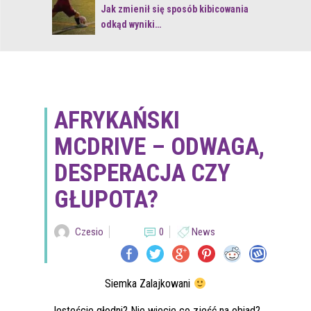
 z naturą
Jak zmienił się sposób kibicowania
odkąd wyniki…
AFRYKAŃSKI
MCDRIVE – ODWAGA,
DESPERACJA CZY
GŁUPOTA?
Czesio
0
News
Siemka Zalajkowani
Jesteście głodni? Nie wiecie co zjeść na obiad?