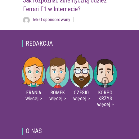
Jak rozpoznać autentyczną odzież
Ferrari F1 w Internecie?
Tekst sponsorowany
REDAKCJA
FRANIA
ROMEK
CZESIO
KORPO
więcej >
więcej >
więcej >
KRZYŚ
więcej >
O NAS