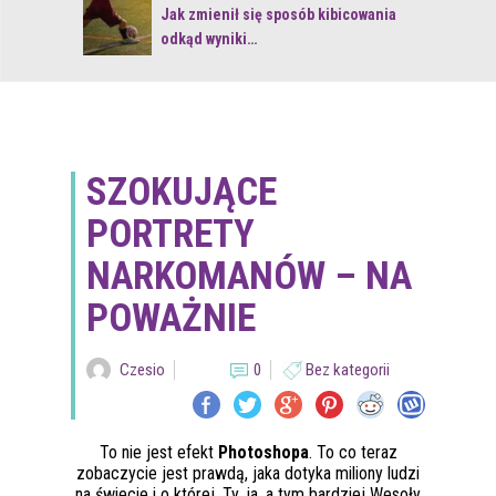
 z naturą
Jak zmienił się sposób kibicowania
odkąd wyniki…
SZOKUJĄCE
PORTRETY
NARKOMANÓW – NA
POWAŻNIE
Czesio
0
Bez kategorii
To nie jest efekt
Photoshopa
. To co teraz
zobaczycie jest prawdą, jaka dotyka miliony ludzi
na świecie i o której, Ty, ja, a tym bardziej Wesoły