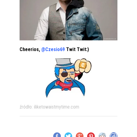
Cheerios,
@Czesio69
Twit Twit:)
źródło: iliketowaistmytime.com