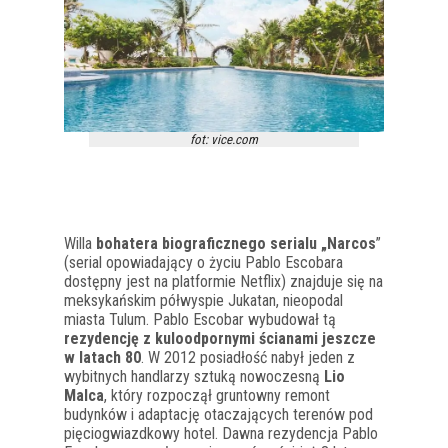
fot: vice.com
Willa
bohatera biograficznego serialu „Narcos
”
(serial opowiadający o życiu Pablo Escobara
dostępny jest na platformie Netflix) znajduje się na
meksykańskim półwyspie Jukatan, nieopodal
miasta Tulum. Pablo Escobar wybudował tą
rezydencję z kuloodpornymi ścianami jeszcze
w latach 80
. W 2012 posiadłość nabył jeden z
wybitnych handlarzy sztuką nowoczesną
Lio
Malca
, który rozpoczął gruntowny remont
budynków i adaptację otaczających terenów pod
pięciogwiazdkowy hotel. Dawna rezydencja Pablo