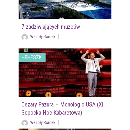
7 zadziwiających muzeów
Wesoły Romek
HEHESZKI
Cezary Pazura – Monolog o USA (XI
Sopocka Noc Kabaretowa)
Wesoły Romek