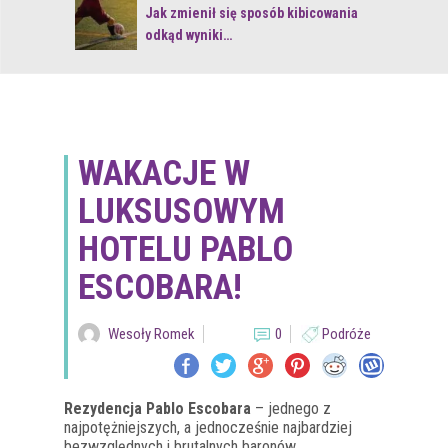
 z naturą
Jak zmienił się sposób kibicowania
odkąd wyniki…
WAKACJE W
LUKSUSOWYM
HOTELU PABLO
ESCOBARA!
Wesoły Romek
0
Podróże
Rezydencja Pablo Escobara
– jednego z
najpotężniejszych, a jednocześnie najbardziej
bezwzględnych i brutalnych baronów