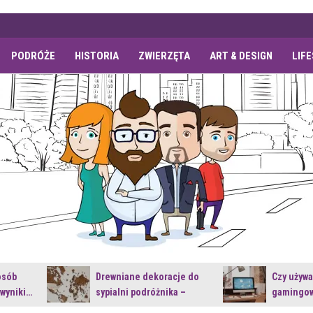
PODRÓŻE
HISTORIA
ZWIERZĘTA
ART & DESIGN
LIF
osób
Drewniane dekoracje do
Czy używ
 wyniki…
sypialni podróżnika –
gamingow
jakie…
najnowsz