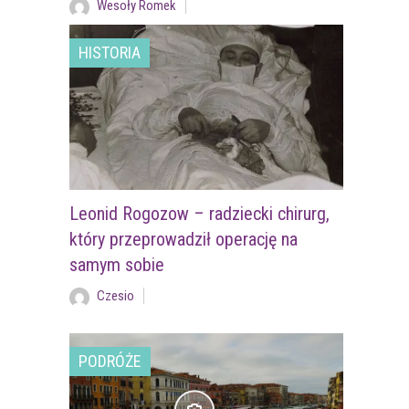
Wesoły Romek
HISTORIA
Leonid Rogozow – radziecki chirurg,
który przeprowadził operację na
samym sobie
Czesio
PODRÓŻE