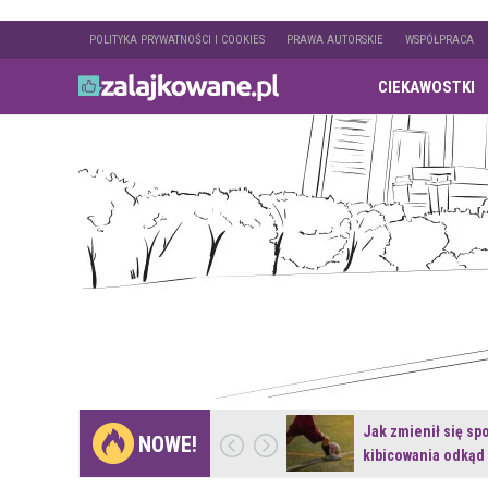
POLITYKA PRYWATNOŚCI I COOKIES
PRAWA AUTORSKIE
WSPÓŁPRACA
CIEKAWOSTKI
Gdzie pojechać na
Jak zmienił się sp
NOWE!
weekend z naturą w…
kibicowania odkąd