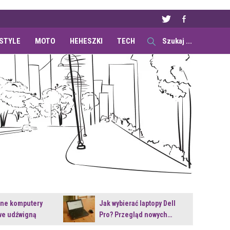
ESTYLE
MOTO
HEHESZKI
TECH
ane komputery
Jak wybierać laptopy Dell
e udźwigną
Pro? Przegląd nowych…
e premiery?