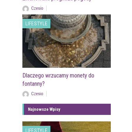
Czesio
LIFESTYLE
Dlaczego wrzucamy monety do
fontanny?
Czesio
Najnowsze Wpisy
LIFESTYLE