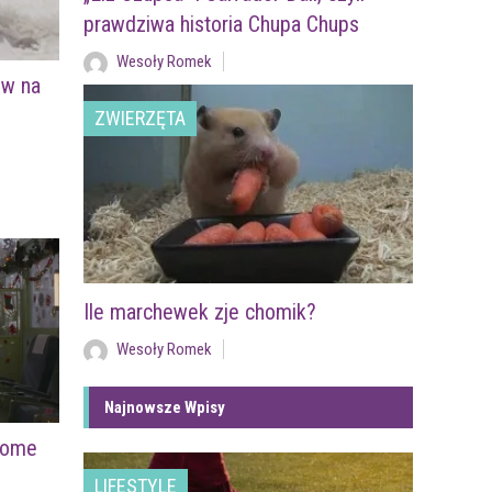
prawdziwa historia Chupa Chups
Wesoły Romek
ów na
ZWIERZĘTA
Ile marchewek zje chomik?
Wesoły Romek
Najnowsze Wpisy
Come
LIFESTYLE