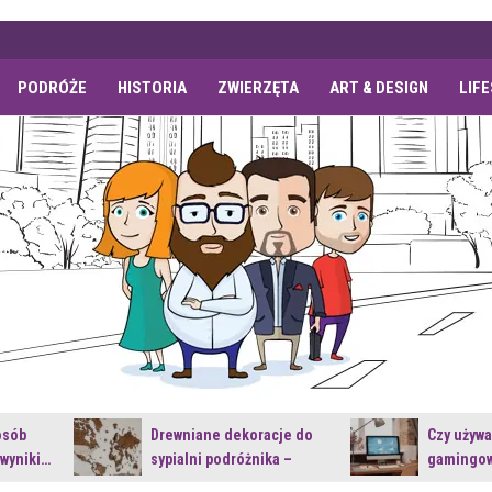
PODRÓŻE
HISTORIA
ZWIERZĘTA
ART & DESIGN
LIF
osób
Drewniane dekoracje do
Czy używ
 wyniki…
sypialni podróżnika –
gamingow
jakie…
najnowsz