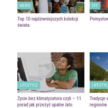
NEWS
DIY
Top 10 najdziwniejszych kolekcji
Pomysłow
świata
LIFESTYLE
LIFESTY
Życie bez klimatyzatora czyli – 11
Tradycje 
porad jak przeżyć upalne lato
regionów