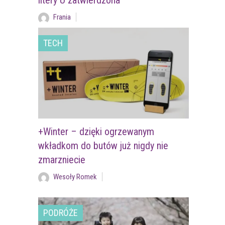
litery U zatwierdzona
Frania
TECH
+Winter – dzięki ogrzewanym
wkładkom do butów już nigdy nie
zmarzniecie
Wesoły Romek
PODRÓŻE