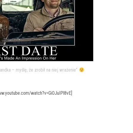
ndka – myślę, że zrobił na niej wrażenie”
www.youtube.com/watch?v=GiOJuIPl8vE]