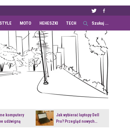
ESTYLE
MOTO
HEHESZKI
TECH
ane komputery
Jak wybierać laptopy Dell
e udźwigną
Pro? Przegląd nowych…
e premiery?