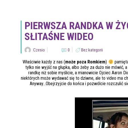
PIERWSZA RANDKA W ŻY
SŁITAŚNE WIDEO
Czesio
0
Bez kategorii
Właściwie każdy z nas (
może poza Romkiem
)
pamięt
tylko nie wyjść na głupka, albo żeby za dużo nie mówić, 
randkę niż sobie myślicie, a mianowicie Ojciec Aaron D
niektórych może wydawać się to dziwne, ale to video ma chy
Anyway…Obejrzyjcie do końca i pozwólcie rozczulić s