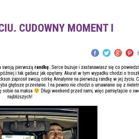
CIU. CUDOWNY MOMENT I
a swoją pierwszą
randkę
…Serce buzuje i zastanawiasz się co powiedz
a później i tak gadasz jak opętany. Akurat w tym wypadku chodzi o trosz
ickson zaprosił swoją córkę Annalynne na pierwszą randkę w jej życiu. C
ba głębsze przesłanie. I na pewno nie chodzi o umawianie się z nieletn
ię sobie na maksa
Długi weekend przed nami, więc pamiętajcie o sw
najbliższych!