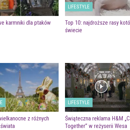
LIFESTYLE
e karmniki dla ptaków
Top 10: najdroższe rasy kot
świecie
LE
LIFESTYLE
wielkanocne z różnych
Świąteczna reklama H&M „
 świata
Together” w reżyserii Wesa