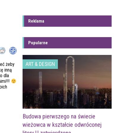
Reklama
Popularne
ART & DESIGN
ieć żeby
kę inną
o dla
imi!!!
oich
Budowa pierwszego na świecie
wieżowca w kształcie odwróconej