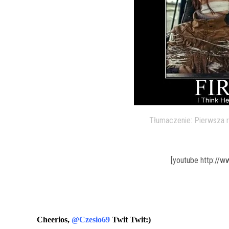
Tłumaczenie: Pierwsza ra
[youtube http://
Cheerios,
@Czesio69
Twit Twit:)