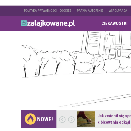
POLITYKA PRYWATNOŚCI I COOKIES
PRAWA AUTORSKIE
WSPÓŁPRACA
CIEKAWOSTKI
Gdzie pojechać na
Jak zmienił się sp
NOWE!
weekend z naturą w…
kibicowania odkąd