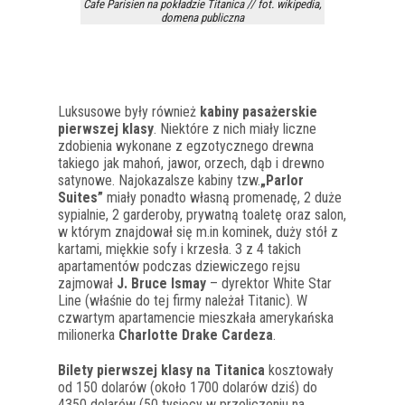
Cafe Parisien na pokładzie Titanica // fot. wikipedia,
domena publiczna
Luksusowe były również
kabiny pasażerskie
pierwszej klasy
. Niektóre z nich miały liczne
zdobienia wykonane z egzotycznego drewna
takiego jak mahoń, jawor, orzech, dąb i drewno
satynowe. Najokazalsze kabiny tzw.
„Parlor
Suites”
miały ponadto własną promenadę, 2 duże
sypialnie, 2 garderoby, prywatną toaletę oraz salon,
w którym znajdował się m.in kominek, duży stół z
kartami, miękkie sofy i krzesła. 3 z 4 takich
apartamentów podczas dziewiczego rejsu
zajmował
J. Bruce Ismay
– dyrektor White Star
Line (właśnie do tej firmy należał Titanic). W
czwartym apartamencie mieszkała amerykańska
milionerka
Charlotte Drake Cardeza
.
Bilety pierwszej klasy na Titanica
kosztowały
od 150 dolarów (około 1700 dolarów dziś) do
4350 dolarów (50 tysięcy w przeliczeniu na