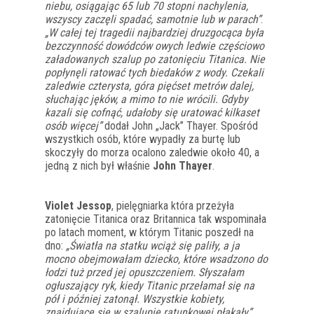
niebu, osiągając 65 lub 70 stopni nachylenia,
wszyscy zaczęli spadać, samotnie lub w parach”
.
„W całej tej tragedii najbardziej druzgocąca była
bezczynność dowódców owych ledwie częściowo
załadowanych szalup po zatonięciu Titanica. Nie
popłynęli ratować tych biedaków z wody. Czekali
zaledwie czterysta, góra pięćset metrów dalej,
słuchając jęków, a mimo to nie wrócili. Gdyby
kazali się cofnąć, udałoby się uratować kilkaset
osób więcej”
dodał John „Jack” Thayer. Spośród
wszystkich osób, które wypadły za burtę lub
skoczyły do morza ocalono zaledwie około 40, a
jedną z nich był właśnie
John Thayer
.
Violet Jessop
, pielęgniarka która przeżyła
zatonięcie Titanica oraz Britannica tak wspominała
po latach moment, w którym Titanic poszedł na
dno:
„Światła na statku wciąż się paliły, a ja
mocno obejmowałam dziecko, które wsadzono do
łodzi tuż przed jej opuszczeniem. Słyszałam
ogłuszający ryk, kiedy Titanic przełamał się na
pół i później zatonął. Wszystkie kobiety,
znajdujące się w szalupie ratunkowej płakały”
.