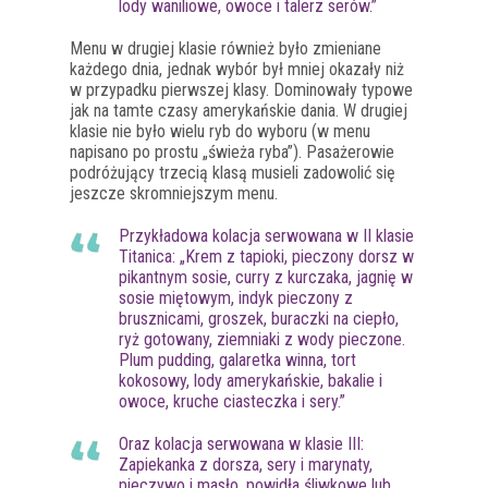
lody waniliowe, owoce i talerz serów.”
Menu w drugiej klasie również było zmieniane
każdego dnia, jednak wybór był mniej okazały niż
w przypadku pierwszej klasy. Dominowały typowe
jak na tamte czasy amerykańskie dania. W drugiej
klasie nie było wielu ryb do wyboru (w menu
napisano po prostu „świeża ryba”). Pasażerowie
podróżujący trzecią klasą musieli zadowolić się
jeszcze skromniejszym menu.
Przykładowa kolacja serwowana w II klasie
Titanica: „Krem z tapioki, pieczony dorsz w
pikantnym sosie, curry z kurczaka, jagnię w
sosie miętowym, indyk pieczony z
brusznicami, groszek, buraczki na ciepło,
ryż gotowany, ziemniaki z wody pieczone.
Plum pudding, galaretka winna, tort
kokosowy, lody amerykańskie, bakalie i
owoce, kruche ciasteczka i sery.”
Oraz kolacja serwowana w klasie III:
Zapiekanka z dorsza, sery i marynaty,
pieczywo i masło, powidła śliwkowe lub