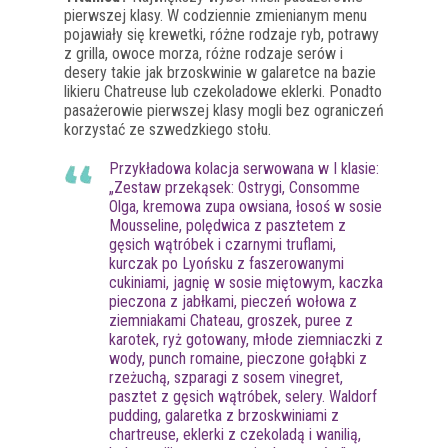
pierwszej klasy. W codziennie zmienianym menu
pojawiały się krewetki, różne rodzaje ryb, potrawy
z grilla, owoce morza, różne rodzaje serów i
desery takie jak brzoskwinie w galaretce na bazie
likieru Chatreuse lub czekoladowe eklerki. Ponadto
pasażerowie pierwszej klasy mogli bez ograniczeń
korzystać ze szwedzkiego stołu.
Przykładowa kolacja serwowana w I klasie:
„Zestaw przekąsek: Ostrygi, Consomme
Olga, kremowa zupa owsiana, łosoś w sosie
Mousseline, polędwica z pasztetem z
gęsich wątróbek i czarnymi truflami,
kurczak po Lyońsku z faszerowanymi
cukiniami, jagnię w sosie miętowym, kaczka
pieczona z jabłkami, pieczeń wołowa z
ziemniakami Chateau, groszek, puree z
karotek, ryż gotowany, młode ziemniaczki z
wody, punch romaine, pieczone gołąbki z
rzeżuchą, szparagi z sosem vinegret,
pasztet z gęsich wątróbek, selery. Waldorf
pudding, galaretka z brzoskwiniami z
chartreuse, eklerki z czekoladą i wanilią,