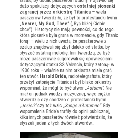
statku, by dodać pasażerom otuchy. Pojawiło się
dużo spekulacji dotyczących
ostatniej piosenki
zagranej przez orkiestrę Titanica
– wielu
pasażerów twierdziło, że był to protestancki hymn
„Nearer, My God, Thee”
(„Być bliżej Ciebie
chcę”). Historycy nie mają pewności, co do tego,
która piosenka była grana w momencie, gdy Titanic
tonął – wielu z nich uważa, że pasażerowie z
szalup znajdowali się zbyt daleko od statku, by
słyszeć ostatnią melodię. Inni twierdzą, że być
może pasażerowie sugerowali się opowieściami
dotyczącymi statku SS Valencia, który zatonął w
1906 roku – właśnie na nim orkiestra miała grać
ten utwór.
Harold Bride
, radiotelegrafista, który
przeżył zatonięcie Titanica i był blisko orkiestry
wspominał, że mógł to być utwór
„Autumn”
. Nie
miał on jednak wiedzy muzycznej, więc ciężko
stwierdzić czy chodziło o protestancki hymn
„Jesień”
czy też walc
„Songe d’Automne”
. Gdy
wspomnienia Bride’a trafiły do opinii publicznej,
kilku innych pasażerów również potwierdziło, że
słyszeli jeden z tych dwóch utworów…