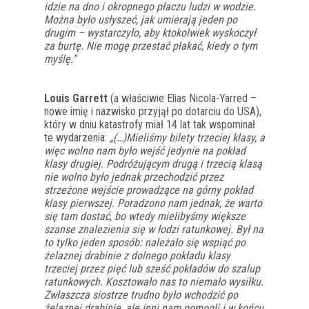
idzie na dno i okropnego płaczu ludzi w wodzie.
Można było usłyszeć, jak umierają jeden po
drugim – wystarczyło, aby ktokolwiek wyskoczył
za burtę. Nie mogę przestać płakać, kiedy o tym
myślę.”
Louis Garrett
(a właściwie Elias Nicola-Yarred –
nowe imię i nazwisko przyjął po dotarciu do USA),
który w dniu katastrofy miał 14 lat tak wspominał
te wydarzenia:
„(…)Mieliśmy bilety trzeciej klasy, a
więc wolno nam było wejść jedynie na pokład
klasy drugiej. Podróżującym drugą i trzecią klasą
nie wolno było jednak przechodzić przez
strzeżone wejście prowadzące na górny pokład
klasy pierwszej. Poradzono nam jednak, że warto
się tam dostać, bo wtedy mielibyśmy większe
szanse znalezienia się w łodzi ratunkowej. Był na
to tylko jeden sposób: należało się wspiąć po
żelaznej drabinie z dolnego pokładu klasy
trzeciej przez pięć lub sześć pokładów do szalup
ratunkowych. Kosztowało nas to niemało wysiłku.
Zwłaszcza siostrze trudno było wchodzić po
żelaznej drabinie, ale inni nam pomogli i w końcu