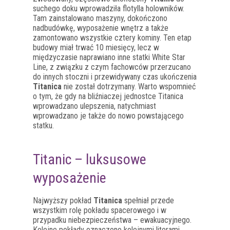
suchego doku wprowadziła flotylla holowników.
Tam zainstalowano maszyny, dokończono
nadbudówkę, wyposażenie wnętrz a także
zamontowano wszystkie cztery kominy. Ten etap
budowy miał trwać 10 miesięcy, lecz w
międzyczasie naprawiano inne statki White Star
Line, z związku z czym fachowców przerzucano
do innych stoczni i przewidywany czas ukończenia
Titanica
nie został dotrzymany. Warto wspomnieć
o tym, że gdy na bliźniaczej jednostce Titanica
wprowadzano ulepszenia, natychmiast
wprowadzano je także do nowo powstającego
statku.
Titanic – luksusowe
wyposażenie
Najwyższy pokład
Titanica
spełniał przede
wszystkim rolę pokładu spacerowego i w
przypadku niebezpieczeństwa – ewakuacyjnego.
Kolejne pokłady oznaczono kolejnymi literami