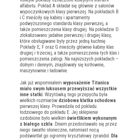
alfabetu. Pokład A składał się głównie z salonów
wypoczynkowych klasy pierwszej. Na pokładach B
i C mieściły się kabiny i apartamenty
podwyższonego standardu klasy pierwszej, a
także pomieszczenia klasy drugiej. Na pokładzie D
zlokalizowano jadalnie pierwszej i drugiej klasy,
które obsługiwane były przez jedną kuchnię.
Pokłady E, F oraz G mieściły głównie kabiny klas
drugiej i trzeciej, a także pomieszczenia tych klas i
pomieszczenia załogi. Na najniższych pokładach –
dolnym i dennym, znajdowały się kotłownie,
maszynownie i ładownie.
Jak już wspomniałem
wyposażenie Titanica
miało swym luksusem przewyższać wszystkie
inne statki
. Wizytówką tego przepychu była
wielkich rozmiarów
dziobowa klatka schodowa
pierwszej klasy. Prowadziła od pokładu
łodziowego do pokładu E. Jej sklepienie
ozdobione było wielkim
świetlikiem wykonanym
z białego szkła
. Dniem przedostawało się przez
niego światło słoneczne, natomiast nocą
podświetlał go ogromny kryształowy żyrandol.
Dla