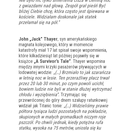
Nie było nic tylko śmiertelna cisza w ciemną noc
z gwiazdami nad głową. Zespół grał pieśń Być
bliżej Ciebie chcę, która często jest śpiewana w
kościele. Widziałam doskonale jak statek
przełamał się na pół.”
John „Jack” Thayer
, syn amerykańskiego
magnata kolejowego, który w momencie
katastrofy miał 17 lat spisał swoje wspomnienia,
które kilkadziesiąt lat później pojawiły się w
książce
„A Survivor’s Tale”
. Thayer wspomina
między innymi krzyki pasażerów pływających w
lodowatej wodzie:
„(…) Brzmiało to jak szarańcza
w letnią noc w lesie. Ten przeraźliwy płacz trwał
przez 20 lub 30 minut, po czym powoli ucichł,
bowiem ludzie nie byli w stanie dłużej wytrzymać
chłodu i wyziębienia”.
Trzymając się
przewróconej do góry dnem szalupy ratunkowej
widział jak Titanic tonie:
„(…) Widzieliśmy prawie
półtora tysiąca ludzi pozostałych na pokładzie,
skupionych w małych gromadkach niczym roje
pszczół. Po chwili jednak, kiedy potężna rufa
statku, wysoka na 75 metrów, uniosła się ku