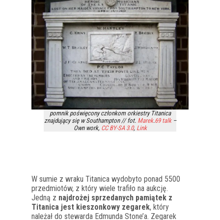
pomnik poświęcony członkom orkiestry Titanica
znajdujący się w Southampton // fot.
Marek
.
69
talk
–
Own work
,
CC BY-SA 3.0
,
Link
W sumie z wraku Titanica wydobyto ponad 5500
przedmiotów, z który wiele trafiło na aukcję.
Jedną z
najdrożej sprzedanych pamiątek z
Titanica jest kieszonkowy zegarek
, który
należał do stewarda Edmunda Stone’a. Zegarek