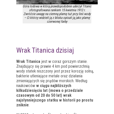
Góra lodowa w którą prawdopodobnie uderzył Titanic
sfotografowana rankiem 15 kwietnia 1912 r.
Zwróćcie uwagę na ciemną plamę tuż przy linii wody
– Ci którzy widzieli ją z bliska opisali ją jako plamę
czerwonej farby
Wrak Titanica dzisiaj
Wrak Titanica
jest w coraz gorszym stanie.
Znajdujący się prawie 4 km pod powierzchnią
wody statek niszczony jest przez korozję solną,
bakterie utleniające metale oraz działania
zmieniających się prądów morskich. Według
naukowców
w ciągu najbliższych
kilkudziesięciu lat (mowa o przedziale
czasowym od 20 do 50 lat) wrak
najsłynniejszego statku w historii po prostu
zniknie
.