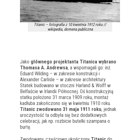
Titanic – fotografia z 10 kwietnia 1912 roku //
wikipedia, domena publiczna
Jako
głównego projektanta Titanica wybrano
Thomasa A. Andrewsa
, a wspomagali go: inż.
Eduard Wilding – w zakresie konstrukcji i
Alexander Carlisle – w zakresie architektury.
Statek budowano w stoczni Harland & Wolff w
Belfaście w Irlandii Północnej. Oś konstrukcyjną
statku położono 31 marca 1909 roku, montaż
kadłuba zakończono się w kwietniu 1910 roku.
Titanic zwodowano 31 maja 1911 roku
, jednak
uroczystość ta odbyła się bez dodatkowych
celebracji, jak np. rozbicie butelki szampana o
burtę.
Zwodowany, częściowo ukończony
Titanic
do