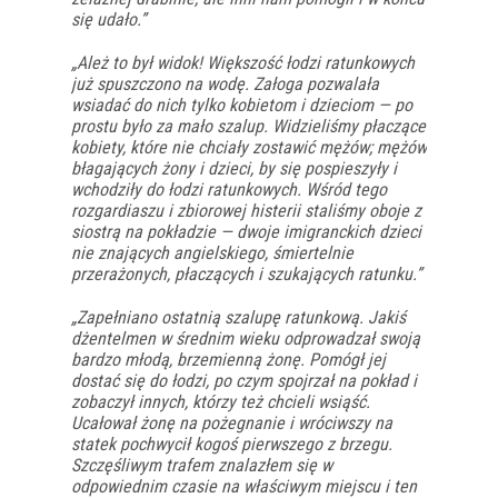
się udało.”
„Ależ to był widok! Większość łodzi ratunkowych
już spuszczono na wodę. Załoga pozwalała
wsiadać do nich tylko kobietom i dzieciom — po
prostu było za mało szalup. Widzieliśmy płaczące
kobiety, które nie chciały zostawić mężów; mężów
błagających żony i dzieci, by się pospieszyły i
wchodziły do łodzi ratunkowych. Wśród tego
rozgardiaszu i zbiorowej histerii staliśmy oboje z
siostrą na pokładzie — dwoje imigranckich dzieci
nie znających angielskiego, śmiertelnie
przerażonych, płaczących i szukających ratunku.”
„Zapełniano ostatnią szalupę ratunkową. Jakiś
dżentelmen w średnim wieku odprowadzał swoją
bardzo młodą, brzemienną żonę. Pomógł jej
dostać się do łodzi, po czym spojrzał na pokład i
zobaczył innych, którzy też chcieli wsiąść.
Ucałował żonę na pożegnanie i wróciwszy na
statek pochwycił kogoś pierwszego z brzegu.
Szczęśliwym trafem znalazłem się w
odpowiednim czasie na właściwym miejscu i ten