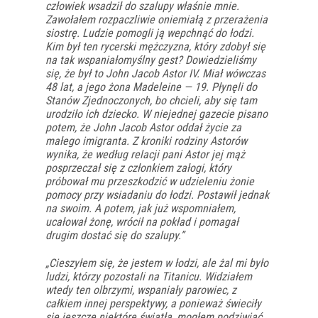
człowiek wsadził do szalupy właśnie mnie.
Zawołałem rozpaczliwie oniemiałą z przerażenia
siostrę. Ludzie pomogli ją wepchnąć do łodzi.
Kim był ten rycerski mężczyzna, który zdobył się
na tak wspaniałomyślny gest? Dowiedzieliśmy
się, że był to John Jacob Astor IV. Miał wówczas
48 lat, a jego żona Madeleine — 19. Płynęli do
Stanów Zjednoczonych, bo chcieli, aby się tam
urodziło ich dziecko. W niejednej gazecie pisano
potem, że John Jacob Astor oddał życie za
małego imigranta. Z kroniki rodziny Astorów
wynika, że według relacji pani Astor jej mąż
posprzeczał się z członkiem załogi, który
próbował mu przeszkodzić w udzieleniu żonie
pomocy przy wsiadaniu do łodzi. Postawił jednak
na swoim. A potem, jak już wspomniałem,
ucałował żonę, wrócił na pokład i pomagał
drugim dostać się do szalupy.”
„Cieszyłem się, że jestem w łodzi, ale żal mi było
ludzi, którzy pozostali na Titanicu. Widziałem
wtedy ten olbrzymi, wspaniały parowiec, z
całkiem innej perspektywy, a ponieważ świeciły
się jeszcze niektóre światła, mogłem podziwiać