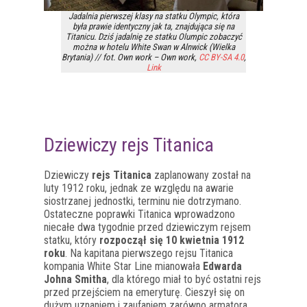
Jadalnia pierwszej klasy na statku Olympic, która
była prawie identyczny jak ta, znajdująca się na
Titanicu. Dziś jadalnię ze statku Olumpic zobaczyć
można w hotelu White Swan w Alnwick (Wielka
Brytania) // fot.
Own work
–
Own work
,
CC BY-SA 4.0
,
Link
Dziewiczy rejs Titanica
Dziewiczy
rejs Titanica
zaplanowany został na
luty 1912 roku, jednak ze względu na awarie
siostrzanej jednostki, terminu nie dotrzymano.
Ostateczne poprawki Titanica wprowadzono
niecałe dwa tygodnie przed dziewiczym rejsem
statku, który
rozpoczął się 10 kwietnia 1912
roku
. Na kapitana pierwszego rejsu Titanica
kompania White Star Line mianowała
Edwarda
Johna Smitha
, dla którego miał to być ostatni rejs
przed przejściem na emeryturę. Cieszył się on
dużym uznaniem i zaufaniem zarówno armatora,