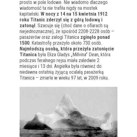
prosto w pole lodowe. Nie wiadomo dlaczego
wiadomość ta nie trafiła nigdy na mostek
kapitański.
W nocy z 14 na 15 kwietnia 1912
roku Titanic zderzył się z górą lodową i
zatonął
. Szacuje się (choć dane o ofiarach są
niejednoznaczne), że spośród 2208-2228 osób –
pasażerów oraz załogi Titanica
zginęło ponad
1500
. Katastrofę przeżyło około 730 osób.
Najmłodszą osobą, która przeżyła zatonięcie
Titanica
była Eliza Gladys „Millvina” Dean, która
podczas feralnego rejsu miała zaledwie 2
miesiące i 13 dni. Angielka była również do
niedawna ostatnią żyjącą ocalałą pasażerką
Titanica – zmarła w wieku 97 lat, w 2009 roku.