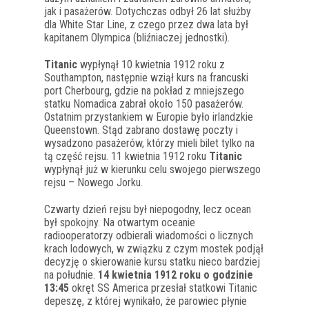
jak i pasażerów. Dotychczas odbył 26 lat służby
dla White Star Line, z czego przez dwa lata był
kapitanem Olympica (bliźniaczej jednostki).
Titanic
wypłynął 10 kwietnia 1912 roku z
Southampton, następnie wziął kurs na francuski
port Cherbourg, gdzie na pokład z mniejszego
statku Nomadica zabrał około 150 pasażerów.
Ostatnim przystankiem w Europie było irlandzkie
Queenstown. Stąd zabrano dostawę poczty i
wysadzono pasażerów, którzy mieli bilet tylko na
tą część rejsu. 11 kwietnia 1912 roku
Titanic
wypłynął już w kierunku celu swojego pierwszego
rejsu – Nowego Jorku.
Czwarty dzień rejsu był niepogodny, lecz ocean
był spokojny. Na otwartym oceanie
radiooperatorzy odbierali wiadomości o licznych
krach lodowych, w związku z czym mostek podjął
decyzję o skierowanie kursu statku nieco bardziej
na południe.
14 kwietnia 1912 roku o godzinie
13:45
okręt SS America przesłał statkowi Titanic
depeszę, z której wynikało, że parowiec płynie