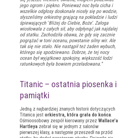
jego ogrom i piękno. Ponieważ noc była cicha i
wszelkie odgłosy doskonale niosły się po wodzie,
słyszeliśmy orkiestrę grającą na pokładzie i ludzi
śpiewających ‛Bliżej do Ciebie, Boże’. Załoga
wiosłowała z całych sił, aby odpłynąć jak najdalej
od statku. Zachodziła obawa, że gdy się zacznie
pogrążać w toni oceanu, powstanie silny wir. Ale
tak się nie stało. Nie nastąpił też żaden wybuch,
którego się spodziewano. Dobrze, że tej nocy
ocean był wyjątkowo spokojny, większość łodzi
ratunkowych była bowiem przeładowana.”
Titanic – ostatnia piosenka i
pamiątki
Jedną z najbardziej znanych historii dotyczących
Titanica jest
orkiestra, która grała do końca
.
Ośmioosobowy zespół kierowany przez
Wallace’a
Hartleya
zebrał się w jednym z salonów
pierwszej klasy, a następnie przeszedł na przód