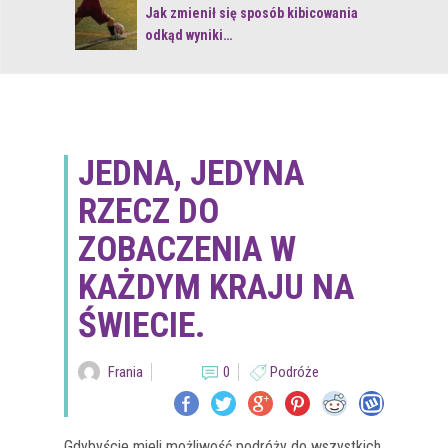
 z naturą
Jak zmienił się sposób kibicowania
odkąd wyniki…
JEDNA, JEDYNA
RZECZ DO
ZOBACZENIA W
KAŻDYM KRAJU NA
ŚWIECIE.
Frania
0
Podróże
Gdybyście mieli możliwość podróży do wszystkich