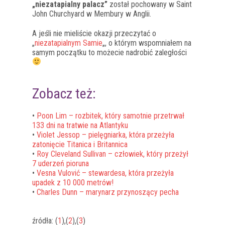
„niezatapialny palacz”
został pochowany w Saint
John Churchyard w Membury w Anglii.
A jeśli nie mieliście okazji przeczytać o
„
niezatapialnym Samie
„, o którym wspomniałem na
samym początku to możecie nadrobić zaległości
Zobacz też:
•
Poon Lim – rozbitek, który samotnie przetrwał
133 dni na tratwie na Atlantyku
•
Violet Jessop – pielęgniarka, która przeżyła
zatonięcie Titanica i Britannica
•
Roy Cleveland Sullivan – człowiek, który przeżył
7 uderzeń pioruna
•
Vesna Vulović – stewardesa, która przeżyła
upadek z 10 000 metrów!
•
Charles Dunn – marynarz przynoszący pecha
źródła: (
1
),(
2
),(
3
)