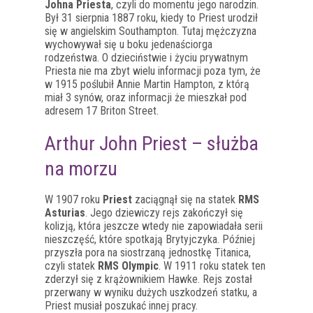
Johna Priesta
, czyli do momentu jego narodzin.
Był 31 sierpnia 1887 roku, kiedy to Priest urodził
się w angielskim Southampton. Tutaj mężczyzna
wychowywał się u boku jedenaściorga
rodzeństwa. O dzieciństwie i życiu prywatnym
Priesta nie ma zbyt wielu informacji poza tym, że
w 1915 poślubił Annie Martin Hampton, z którą
miał 3 synów, oraz informacji że mieszkał pod
adresem 17 Briton Street.
Arthur John Priest – służba
na morzu
W 1907 roku
Priest
zaciągnął się na statek
RMS
Asturias
. Jego dziewiczy rejs zakończył się
kolizją, która jeszcze wtedy nie zapowiadała serii
nieszczęść, które spotkają Brytyjczyka. Później
przyszła pora na siostrzaną jednostkę Titanica,
czyli statek
RMS Olympic
. W 1911 roku statek ten
zderzył się z krążownikiem Hawke. Rejs został
przerwany w wyniku dużych uszkodzeń statku, a
Priest musiał poszukać innej pracy.