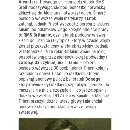
Alcantara
. Pewnego dni niemiecki statek SMS
Greif podszywając się pod jednostkę norweską
zbliżył się do Alcantary i otworzył ogień. Śmierć
poniosło wówczas wielu marynarzy, statek
zatonął, jednak Priest wyszedł z opresji z lekkimi
ranami od odłamków. Jego kolejne miejsce pracy
to
RMS Britannic
, czyli statek podobny w swej
klasie do Titanica i Olympica, który w czasie wojny
został przekształcony w statek szpitalny. Jednak
w listopadzie 1916 roku Brittanic wpadł na minę
pozostawioną przez niemiecki okręt podwodny i
zatonął 3x szybciej niż Titanic
– śmierć
poniosło wówczas 30 osób, jednak Priest kolejny
raz cudem ocalał. Ostatnim statkiem, którym
popłynął pechowy palacz był statek
Donegal
,
który również był statkiem szpitalnym. Jednak i ta
maszyna nie miała szczęścia – do jej zatopienia
doszło w kwietniu 1917 roku w Kanale La Manche.
Priest przeżył, doznał urazu głowy i nie chciał
ponownie służyć podczas pierwszej wojny
światowej.