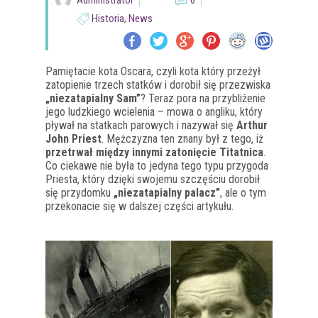
Administrator
0
Historia
,
News
Pamiętacie kota Oscara, czyli kota który przeżył
zatopienie trzech statków i dorobił się przezwiska
„niezatapialny Sam”
? Teraz pora na przybliżenie
jego ludzkiego wcielenia – mowa o angliku, który
pływał na statkach parowych i nazywał się
Arthur
John Priest
. Mężczyzna ten znany był z tego, iż
przetrwał między innymi zatonięcie Titatnica
.
Co ciekawe nie była to jedyna tego typu przygoda
Priesta, który dzięki swojemu szczęściu dorobił
się przydomku
„niezatapialny palacz”
, ale o tym
przekonacie się w dalszej części artykułu.