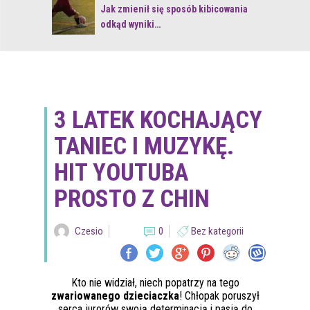
 z naturą
Jak zmienił się sposób kibicowania
odkąd wyniki…
3 LATEK KOCHAJĄCY
TANIEC I MUZYKĘ.
HIT YOUTUBA
PROSTO Z CHIN
Czesio
0
Bez kategorii
Kto nie widział, niech popatrzy na tego
zwariowanego dzieciaczka
! Chłopak poruszył
serca jurorów swoją determinacją i pasją do