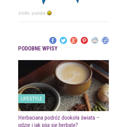
źródło: youtube
PODOBNE WPISY
LIFESTYLE
Herbaciana podróż dookoła świata –
gdzie i jak pija się herbatę?