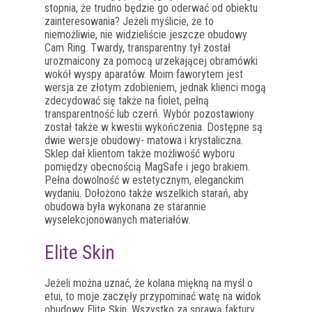
stopnia, że trudno będzie go oderwać od obiektu
zainteresowania? Jeżeli myślicie, że to
niemożliwie, nie widzieliście jeszcze obudowy
Cam Ring. Twardy, transparentny tył został
urozmaicony za pomocą urzekającej obramówki
wokół wyspy aparatów. Moim faworytem jest
wersja ze złotym zdobieniem, jednak klienci mogą
zdecydować się także na fiolet, pełną
transparentność lub czerń. Wybór pozostawiony
został także w kwestii wykończenia. Dostępne są
dwie wersje obudowy- matowa i krystaliczna.
Sklep dał klientom także możliwość wyboru
pomiędzy obecnością MagSafe i jego brakiem.
Pełna dowolność w estetycznym, eleganckim
wydaniu. Dołożono także wszelkich starań, aby
obudowa była wykonana ze starannie
wyselekcjonowanych materiałów.
Elite Skin
Jeżeli można uznać, że kolana miękną na myśl o
etui, to moje zaczęły przypominać watę na widok
obudowy Elite Skin. Wszystko za sprawą faktury,