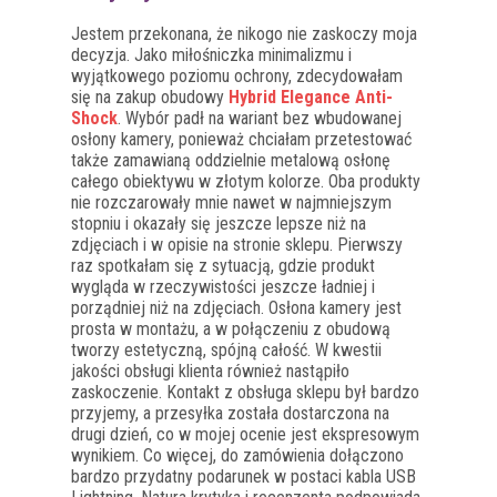
Jestem przekonana, że nikogo nie zaskoczy moja
decyzja. Jako miłośniczka minimalizmu i
wyjątkowego poziomu ochrony, zdecydowałam
się na zakup obudowy
Hybrid Elegance Anti-
Shock
. Wybór padł na wariant bez wbudowanej
osłony kamery, ponieważ chciałam przetestować
także zamawianą oddzielnie metalową osłonę
całego obiektywu w złotym kolorze. Oba produkty
nie rozczarowały mnie nawet w najmniejszym
stopniu i okazały się jeszcze lepsze niż na
zdjęciach i w opisie na stronie sklepu. Pierwszy
raz spotkałam się z sytuacją, gdzie produkt
wygląda w rzeczywistości jeszcze ładniej i
porządniej niż na zdjęciach. Osłona kamery jest
prosta w montażu, a w połączeniu z obudową
tworzy estetyczną, spójną całość. W kwestii
jakości obsługi klienta również nastąpiło
zaskoczenie. Kontakt z obsługa sklepu był bardzo
przyjemy, a przesyłka została dostarczona na
drugi dzień, co w mojej ocenie jest ekspresowym
wynikiem. Co więcej, do zamówienia dołączono
bardzo przydatny podarunek w postaci kabla USB