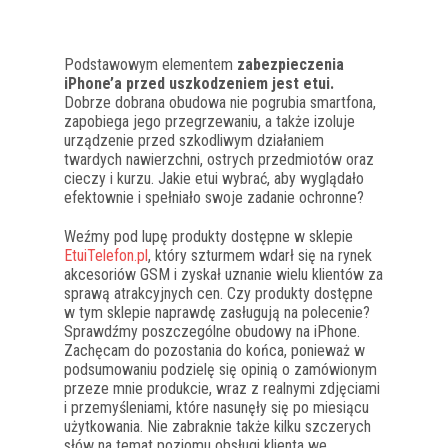
Podstawowym elementem
zabezpieczenia
iPhone’a przed uszkodzeniem jest etui.
Dobrze dobrana obudowa nie pogrubia smartfona,
zapobiega jego przegrzewaniu, a także izoluje
urządzenie przed szkodliwym działaniem
twardych nawierzchni, ostrych przedmiotów oraz
cieczy i kurzu. Jakie etui wybrać, aby wyglądało
efektownie i spełniało swoje zadanie ochronne?
Weźmy pod lupę produkty dostępne w sklepie
EtuiTelefon.pl
, który szturmem wdarł się na rynek
akcesoriów GSM i zyskał uznanie wielu klientów za
sprawą atrakcyjnych cen. Czy produkty dostępne
w tym sklepie naprawdę zasługują na polecenie?
Sprawdźmy poszczególne obudowy na iPhone.
Zachęcam do pozostania do końca, ponieważ w
podsumowaniu podzielę się opinią o zamówionym
przeze mnie produkcie, wraz z realnymi zdjęciami
i przemyśleniami, które nasunęły się po miesiącu
użytkowania. Nie zabraknie także kilku szczerych
słów na temat poziomu obsługi klienta we