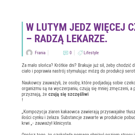
W LUTYM JEDZ WIĘCEJ C
– RADZĄ LEKARZE.
Frania
0
Lifestyle
Za mało słońca? Krótkie dni? Brakuje już sił, żeby chodzić 
ciało i poprawia nastrój stymulując mózg do produkcji sero
Naukowcy zauważyli, że osoby, które podjadają sobie czek
organizmu są na wyczerpaniu, czują się mniej zmęczeni, a p
przyznają, że
czują się szczęśliwi
!
„Kompozycja ziaren kakaowca zawierają przyswajalne tłuszc
ilości cynku i żelaza. Substancje zawarte w produkcie pob
krwi „- zauważył klinicysta.
Oprócz tego, że czekolada pomaga obniżyć poziom stresu 