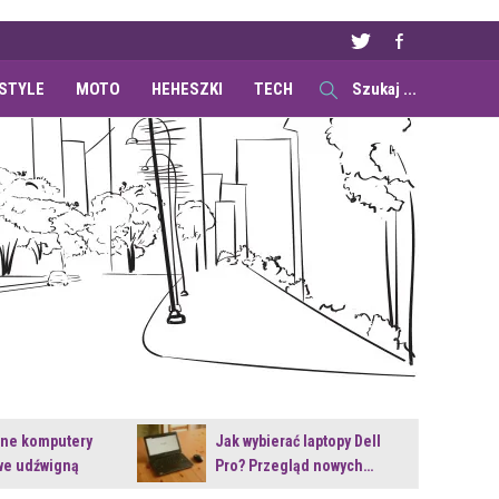
ESTYLE
MOTO
HEHESZKI
TECH
ane komputery
Jak wybierać laptopy Dell
e udźwigną
Pro? Przegląd nowych…
e premiery?