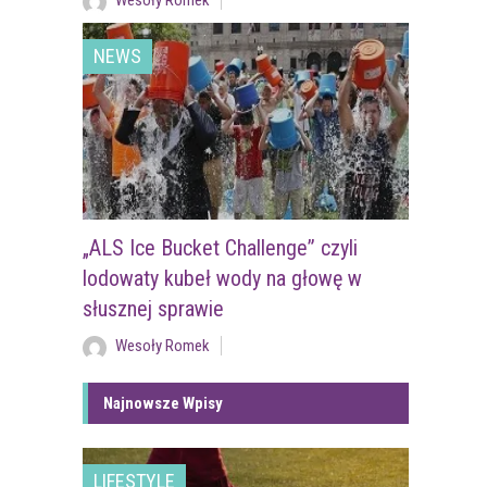
Wesoły Romek
NEWS
„ALS Ice Bucket Challenge” czyli
lodowaty kubeł wody na głowę w
słusznej sprawie
Wesoły Romek
Najnowsze Wpisy
LIFESTYLE