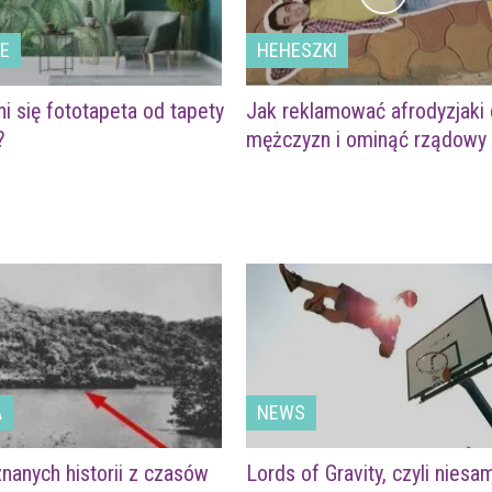
LE
HEHESZKI
i się fototapeta od tapety
Jak reklamować afrodyzjaki 
?
mężczyzn i ominąć rządowy
A
NEWS
nanych historii z czasów
Lords of Gravity, czyli nies