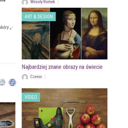
Wesoły Romek
ART & DESIGN
,
skóry „-
Najbardziej znane obrazy na świecie
Czesio
VIDEO