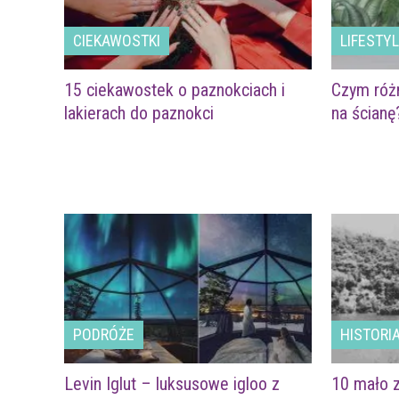
CIEKAWOSTKI
LIFESTY
15 ciekawostek o paznokciach i
Czym różn
lakierach do paznokci
na ścianę
PODRÓŻE
HISTORI
Levin Iglut – luksusowe igloo z
10 mało z