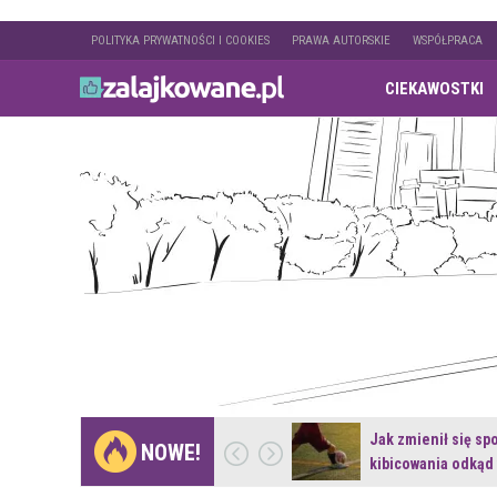
POLITYKA PRYWATNOŚCI I COOKIES
PRAWA AUTORSKIE
WSPÓŁPRACA
CIEKAWOSTKI
Gdzie pojechać na
Jak zmienił się sp
NOWE!
weekend z naturą w…
kibicowania odkąd