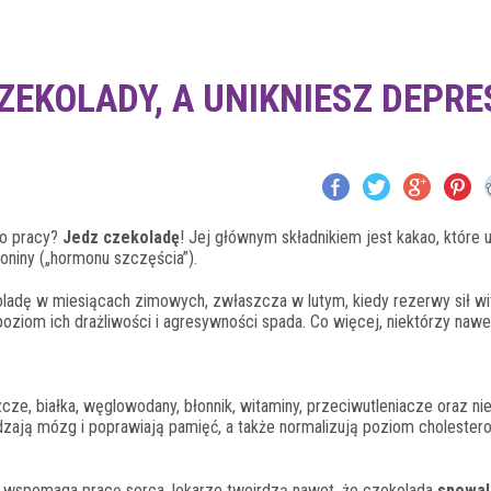
ZEKOLADY, A UNIKNIESZ DEPRE
do pracy?
Jedz czekoladę
! Jej głównym składnikiem jest kakao, które u
toniny („hormonu szczęścia”).
oladę w miesiącach zimowych, zwłaszcza w lutym, kiedy rezerwy sił wi
oziom ich drażliwości i agresywności spada. Co więcej, niektórzy nawe
ze, białka, węglowodany, błonnik, witaminy, przeciwutleniacze oraz ni
udzają mózg i poprawiają pamięć, a także normalizują poziom cholester
i wspomaga pracę serca, lekarze tweirdzą nawet, że czekolada
spowal