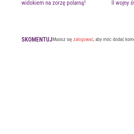
widokiem na zorzę polarną!
II wojny 
SKOMENTUJ
Musisz się
zalogować
, aby móc dodać kom