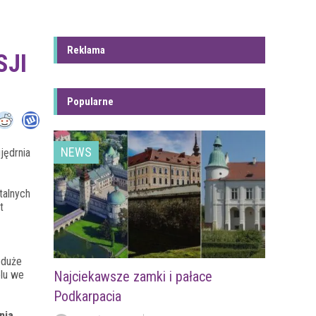
Reklama
SJI
Popularne
NEWS
jędrnia
talnych
t
eduże
olu we
Najciekawsze zamki i pałace
Podkarpacia
nia