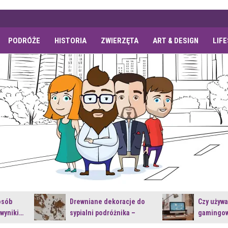
PODRÓŻE
HISTORIA
ZWIERZĘTA
ART & DESIGN
LIF
osób
Drewniane dekoracje do
Czy używ
 wyniki…
sypialni podróżnika –
gamingow
jakie…
najnowsz