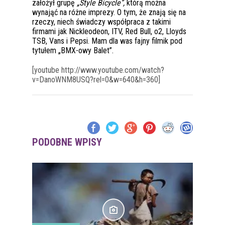
założył grupę
„Style Bicycle”,
którą można
wynająć na różne imprezy. O tym, że znają się na
rzeczy, niech świadczy współpraca z takimi
firmami jak Nickleodeon, ITV, Red Bull, o2, Lloyds
TSB, Vans i Pepsi. Mam dla was fajny filmik pod
tytułem „BMX-owy Balet”.
[youtube http://www.youtube.com/watch?
v=DanoWNM8USQ?rel=0&w=640&h=360]
PODOBNE WPISY