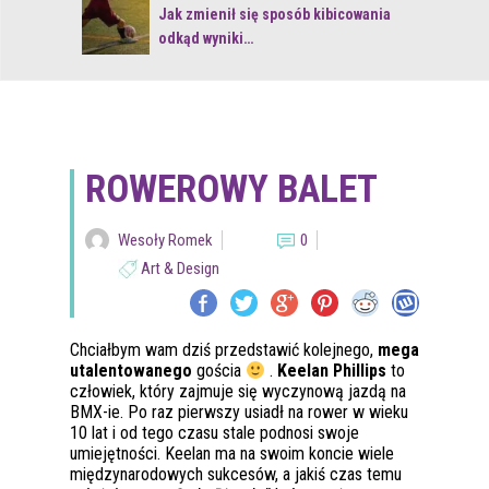
 z naturą
Jak zmienił się sposób kibicowania
odkąd wyniki…
ROWEROWY BALET
Wesoły Romek
0
Art & Design
Chciałbym wam dziś przedstawić kolejnego,
mega
utalentowanego
gościa
.
Keelan Phillips
to
człowiek, który zajmuje się wyczynową jazdą na
BMX-ie. Po raz pierwszy usiadł na rower w wieku
10 lat i od tego czasu stale podnosi swoje
umiejętności. Keelan ma na swoim koncie wiele
międzynarodowych sukcesów, a jakiś czas temu