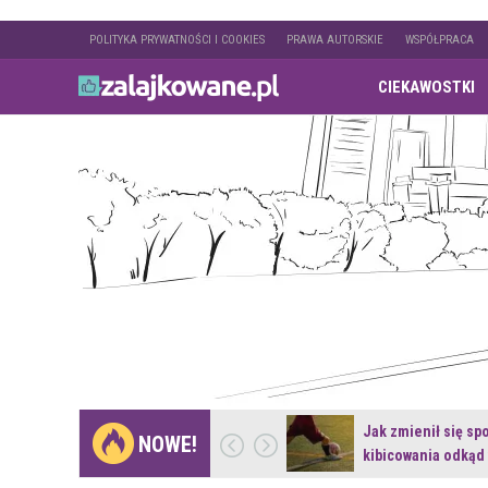
POLITYKA PRYWATNOŚCI I COOKIES
PRAWA AUTORSKIE
WSPÓŁPRACA
CIEKAWOSTKI
Gdzie pojechać na
Jak zmienił się sp
NOWE!
weekend z naturą w…
kibicowania odkąd