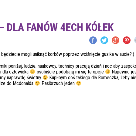
– DLA FANÓW 4ECH KÓŁEK
 będziecie mogli uniknąć korków poprzez wciśnięcie guzika w aucie?:)
miki poniżej, ludzie, naukowcy, technicy pracują dzień i noc aby zaspok
i dla człowieka
osobiście podobają mi się te opcje
Napewno je
mamy naprawdę świetny
Kupiłbym coś takiego dla Romeczka, żeby nie
odze do Mcdonalda
Pasibrzuch jeden