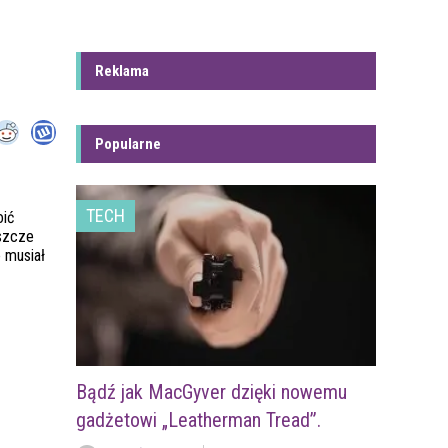
Reklama
Popularne
TECH
oić
szcze
 musiał
Bądź jak MacGyver dzięki nowemu
gadżetowi „Leatherman Tread”.