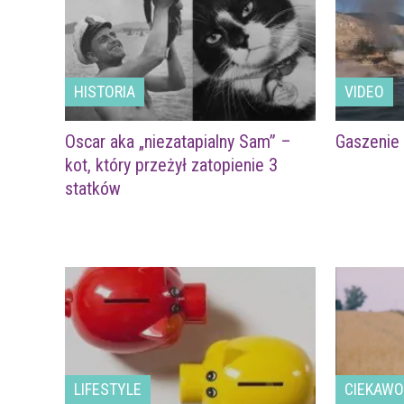
HISTORIA
VIDEO
Oscar aka „niezatapialny Sam” –
Gaszenie
kot, który przeżył zatopienie 3
statków
LIFESTYLE
CIEKAWO