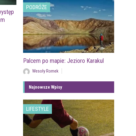
PODRÓŻE
występ
am
Palcem po mapie: Jezioro Karakul
Wesoły Romek
Najnowsze Wpisy
LIFESTYLE