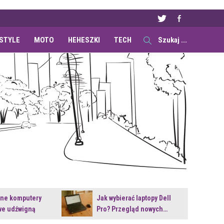
ESTYLE
MOTO
HEHESZKI
TECH
ane komputery
Jak wybierać laptopy Dell
e udźwigną
Pro? Przegląd nowych…
e premiery?