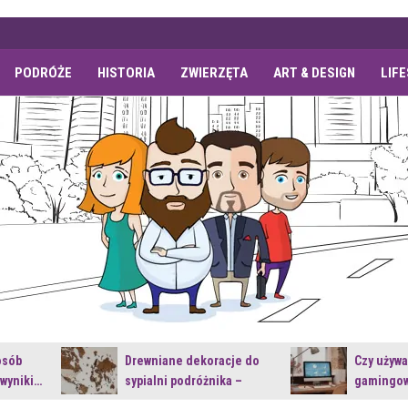
PODRÓŻE
HISTORIA
ZWIERZĘTA
ART & DESIGN
LIF
osób
Drewniane dekoracje do
Czy używ
 wyniki…
sypialni podróżnika –
gamingow
jakie…
najnowsz