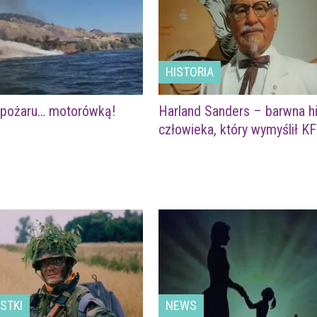
HISTORIA
 pożaru… motorówką!
Harland Sanders – barwna hi
człowieka, który wymyślił K
STKI
NEWS